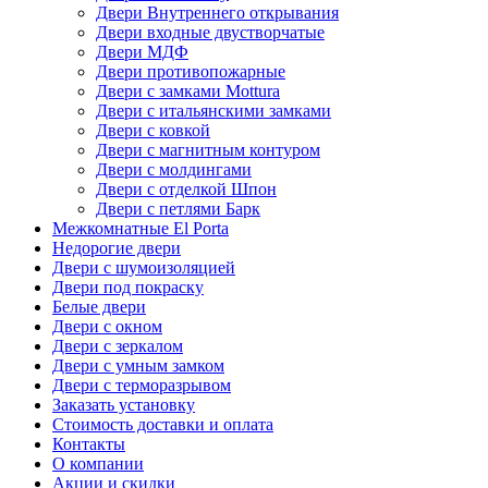
Двери Внутреннего открывания
Двери входные двустворчатые
Двери МДФ
Двери противопожарные
Двери с замками Mottura
Двери с итальянскими замками
Двери с ковкой
Двери с магнитным контуром
Двери с молдингами
Двери с отделкой Шпон
Двери с петлями Барк
Межкомнатные El Porta
Недорогие двери
Двери с шумоизоляцией
Двери под покраску
Белые двери
Двери с окном
Двери с зеркалом
Двери с умным замком
Двери с терморазрывом
Заказать установку
Стоимость доставки и оплата
Контакты
О компании
Акции и скидки