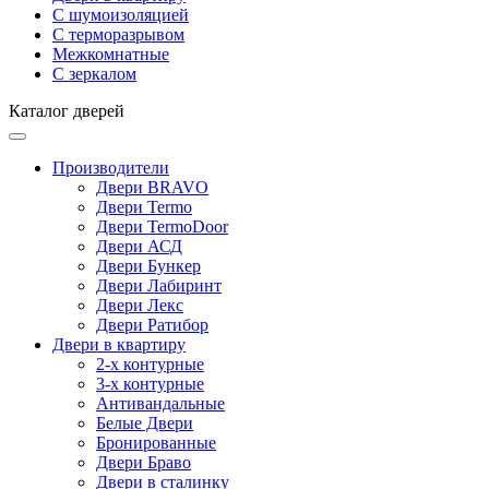
С шумоизоляцией
С терморазрывом
Межкомнатные
С зеркалом
Каталог дверей
Производители
Двери BRAVO
Двери Termo
Двери TermoDoor
Двери АСД
Двери Бункер
Двери Лабиринт
Двери Лекс
Двери Ратибор
Двери в квартиру
2-х контурные
3-х контурные
Антивандальные
Белые Двери
Бронированные
Двери Браво
Двери в сталинку