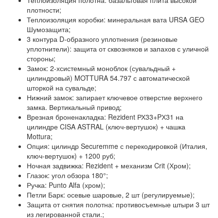
Теплоизоляция полотна:
базальтовая плита высокой
плотности;
Теплоизоляция коробки:
минеральная вата URSA GEO
Шумозащита;
3 контура D-образного уплотнения
(резиновые
уплотнители): защита от сквозняков и запахов с уличной
стороны;
Замок:
2-хсистемный моноблок (сувальдный +
цилиндровый) MOTTURA 54.797 с автоматической
шторкой на сувальде;
Нижний замок:
запирает ключевое отверстие верхнего
замка. Вертикальный привод;
Врезная броненакладка:
Rezident РХ33+PХ31 на
цилиндре CISA ASTRAL (ключ-вертушок) + чашка
Mottura;
Опция:
цилиндр Securemme с перекодировкой (Италия,
ключ-вертушок) + 1200 руб;
Ночная задвижка:
Rezident + механизм Crit (Хром);
Глазок:
угол обзора 180°;
Ручка:
Punto Alfa (хром);
Петли Барк:
осевые шаровые, 2 шт (регулируемые);
Защита от снятия полотна:
противосъемные штыри 3 шт
из легированной стали.;