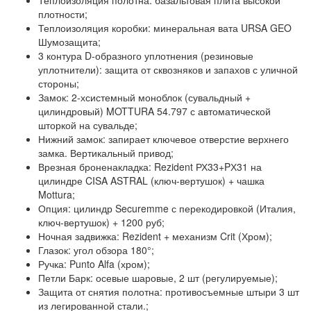
Теплоизоляция полотна:
базальтовая плита высокой
плотности;
Теплоизоляция коробки:
минеральная вата URSA GEO
Шумозащита;
3 контура D-образного уплотнения
(резиновые
уплотнители): защита от сквозняков и запахов с уличной
стороны;
Замок:
2-хсистемный моноблок (сувальдный +
цилиндровый) MOTTURA 54.797 с автоматической
шторкой на сувальде;
Нижний замок:
запирает ключевое отверстие верхнего
замка. Вертикальный привод;
Врезная броненакладка:
Rezident РХ33+PХ31 на
цилиндре CISA ASTRAL (ключ-вертушок) + чашка
Mottura;
Опция:
цилиндр Securemme с перекодировкой (Италия,
ключ-вертушок) + 1200 руб;
Ночная задвижка:
Rezident + механизм Crit (Хром);
Глазок:
угол обзора 180°;
Ручка:
Punto Alfa (хром);
Петли Барк:
осевые шаровые, 2 шт (регулируемые);
Защита от снятия полотна:
противосъемные штыри 3 шт
из легированной стали.;