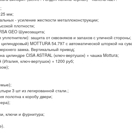
;
125 мм;
тальных - усиление жесткости металлоконструкции;
ысокой плотности;
URSA GEO Шумозащита;
 уплотнители): защита от сквозняков и запахов с уличной стороны;
 цилиндровый) MOTTURA 54.797 с автоматической шторкой на сув
верхнего замка. Вертикальный привод;
на цилиндре CISA ASTRAL (ключ-вертушок) + чашка Mottura;
(Италия, ключ-вертушок) + 1200 руб;
ром);
емые);
тыри 3 шт из легированной стали.;
я полотна к коробу двери;
мера);
ки, ключи и фурнитура;
е).