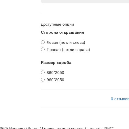
Доступные опции
Сторона открывания
Левая (петли слева)
Правая (петли справа)
Размер короба
860*2050
960*2050
0 отзыво
tura Винорит (Венге / Голден патина черная) - панель №27: