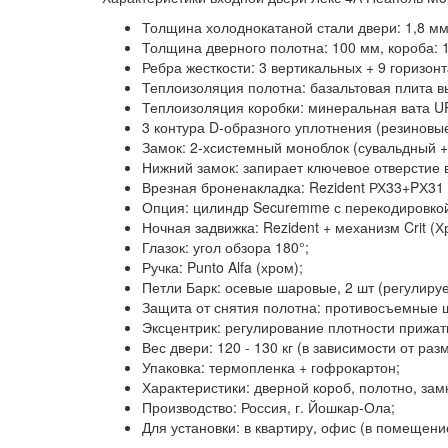
Толщина холоднокатаной стали двери:
1,8 мм
Толщина дверного полотна:
100 мм, короба: 
Ребра жесткости:
3 вертикальных + 9 горизон
Теплоизоляция полотна:
базальтовая плита в
Теплоизоляция коробки:
минеральная вата 
3 контура D-образного уплотнения
(резиновые
Замок:
2-хсистемный моноблок (сувальдный +
Нижний замок:
запирает ключевое отверстие 
Врезная броненакладка:
Rezident РХ33+PХ31 
Опция:
цилиндр Securemme с перекодировкой 
Ночная задвижка:
Rezident + механизм Crit (Х
Глазок:
угол обзора 180°;
Ручка:
Punto Alfa (хром);
Петли Барк:
осевые шаровые, 2 шт (регулиру
Защита от снятия полотна:
противосъемные ш
Эксцентрик:
регулирование плотности прижати
Вес двери:
120 - 130 кг (в зависимости от раз
Упаковка:
термопленка + гофрокартон;
Характеристики:
дверной короб, полотно, зам
Производство:
Россия, г. Йошкар-Ола;
Для установки: в квартиру, офис (в помещени