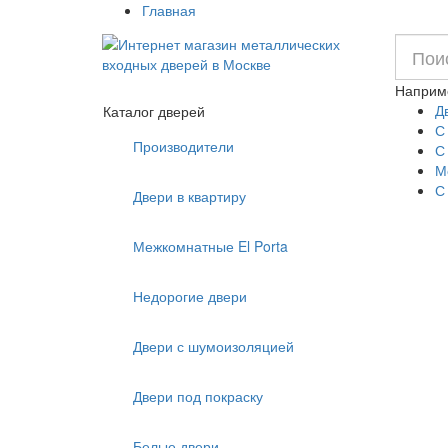
Главная
Наприм
Д
Каталог дверей
С
Производители
С
М
С
Двери в квартиру
Межкомнатные El Porta
Недорогие двери
Двери с шумоизоляцией
Двери под покраску
Белые двери