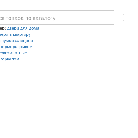
ер:
двери для дома
вери в квартиру
 шумоизоляцией
 терморазрывом
ежкомнатные
 зеркалом