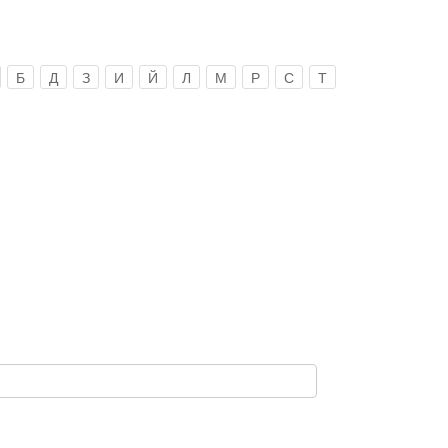
Б
Д
З
И
Й
Л
М
Р
С
Т