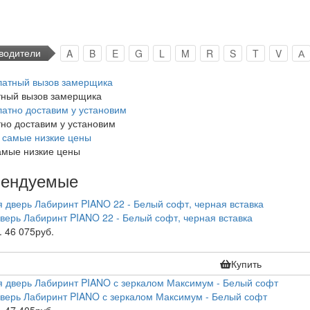
водители
A
B
E
G
L
M
R
S
T
V
А
тный вызов замерщика
но доставим у установим
амые низкие цены
мендуемые
верь Лабиринт PIANO 22 - Белый софт, черная вставка
.
46 075руб.
Купить
верь Лабиринт PIANO с зеркалом Максимум - Белый софт