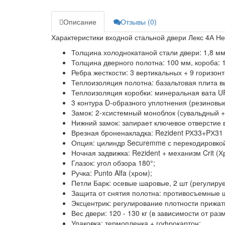
Описание
Отзывы (0)
Характеристики входной стальной двери Лекс 4А Неа
Толщина холоднокатаной стали двери:
1,8 мм
Толщина дверного полотна:
100 мм, короба: 
Ребра жесткости:
3 вертикальных + 9 горизон
Теплоизоляция полотна:
базальтовая плита в
Теплоизоляция коробки:
минеральная вата 
3 контура D-образного уплотнения
(резиновые
Замок:
2-хсистемный моноблок (сувальдный +
Нижний замок:
запирает ключевое отверстие 
Врезная броненакладка:
Rezident РХ33+PХ31 
Опция:
цилиндр Securemme с перекодировкой 
Ночная задвижка:
Rezident + механизм Crit (Х
Глазок:
угол обзора 180°;
Ручка:
Punto Alfa (хром);
Петли Барк:
осевые шаровые, 2 шт (регулиру
Защита от снятия полотна:
противосъемные ш
Эксцентрик:
регулирование плотности прижати
Вес двери:
120 - 130 кг (в зависимости от раз
Упаковка:
термопленка + гофрокартон;