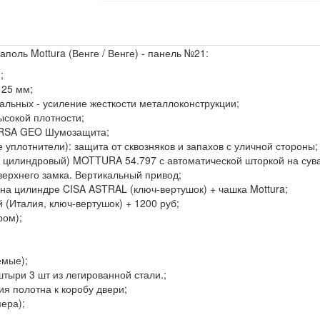
поль Mottura (Венге / Венге) - панель №21:
;
125 мм;
тальных - усиление жесткости металлоконструкции;
ысокой плотности;
URSA GEO Шумозащита;
 уплотнители): защита от сквозняков и запахов с уличной стороны;
 цилиндровый) MOTTURA 54.797 с автоматической шторкой на сув
верхнего замка. Вертикальный привод;
на цилиндре CISA ASTRAL (ключ-вертушок) + чашка Mottura;
(Италия, ключ-вертушок) + 1200 руб;
ром);
емые);
тыри 3 шт из легированной стали.;
я полотна к коробу двери;
мера);