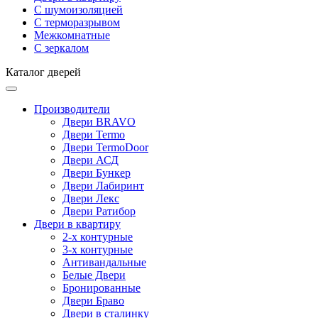
С шумоизоляцией
С терморазрывом
Межкомнатные
С зеркалом
Каталог дверей
Производители
Двери BRAVO
Двери Termo
Двери TermoDoor
Двери АСД
Двери Бункер
Двери Лабиринт
Двери Лекс
Двери Ратибор
Двери в квартиру
2-х контурные
3-х контурные
Антивандальные
Белые Двери
Бронированные
Двери Браво
Двери в сталинку