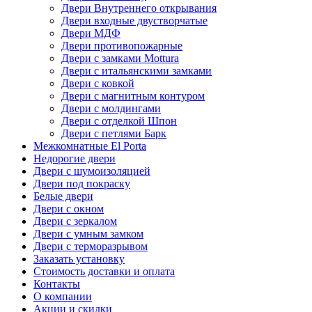
Двери Внутреннего открывания
Двери входные двустворчатые
Двери МДФ
Двери противопожарные
Двери с замками Mottura
Двери с итальянскими замками
Двери с ковкой
Двери с магнитным контуром
Двери с молдингами
Двери с отделкой Шпон
Двери с петлями Барк
Межкомнатные El Porta
Недорогие двери
Двери с шумоизоляцией
Двери под покраску
Белые двери
Двери с окном
Двери с зеркалом
Двери с умным замком
Двери с терморазрывом
Заказать установку
Стоимость доставки и оплата
Контакты
О компании
Акции и скидки