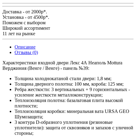
Доставка - от 2000р*.
Установка - от 4500р*.
Поможем с выбором
Широкий ассортимент
11 лет на рынке
Описание
Отзывы (0)
Характеристики входной двери Лекс 4А Неаполь Mottura
Верджиния (Венге / Венге) - панель №39:
Толщина холоднокатаной стали двери:
1,8 мм;
Толщина дверного полотна:
100 мм, короба: 125 мм;
Ребра жесткости:
3 вертикальных + 9 горизонтальных -
усиление жесткости металлоконструкции;
Теплоизоляция полотна:
базальтовая плита высокой
плотности;
Теплоизоляция коробки:
минеральная вата URSA GEO
Шумозащита;
3 контура D-образного уплотнения
(резиновые
уплотнители): защита от сквозняков и запахов с уличной
стороны;