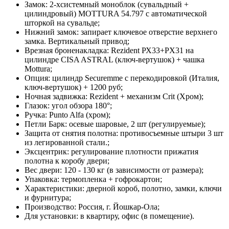
Замок:
2-хсистемный моноблок (сувальдный +
цилиндровый) MOTTURA 54.797 с автоматической
шторкой на сувальде;
Нижний замок:
запирает ключевое отверстие верхнего
замка. Вертикальный привод;
Врезная броненакладка:
Rezident РХ33+PХ31 на
цилиндре CISA ASTRAL (ключ-вертушок) + чашка
Mottura;
Опция:
цилиндр Securemme с перекодировкой (Италия,
ключ-вертушок) + 1200 руб;
Ночная задвижка:
Rezident + механизм Crit (Хром);
Глазок:
угол обзора 180°;
Ручка:
Punto Alfa (хром);
Петли Барк:
осевые шаровые, 2 шт (регулируемые);
Защита от снятия полотна:
противосъемные штыри 3 шт
из легированной стали.;
Эксцентрик:
регулирование плотности прижатия
полотна к коробу двери;
Вес двери:
120 - 130 кг (в зависимости от размера);
Упаковка:
термопленка + гофрокартон;
Характеристики:
дверной короб, полотно, замки, ключи
и фурнитура;
Производство:
Россия, г. Йошкар-Ола;
Для установки: в квартиру, офис (в помещение).