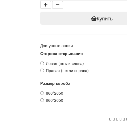
Купить
Доступные опции
Сторона открывания
Левая (петли слева)
Правая (петли справа)
Размер короба
860*2050
960*2050