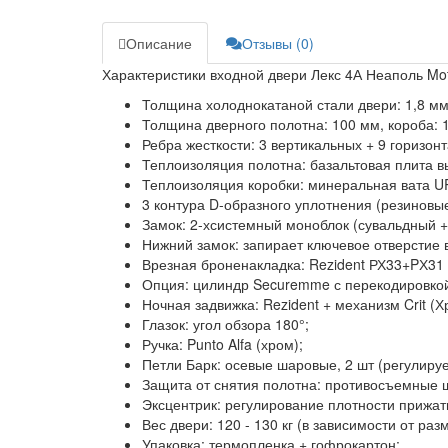
Описание
Отзывы (0)
Характеристики входной двери Лекс 4А Неаполь Mot
Толщина холоднокатаной стали двери:
1,8 мм
Толщина дверного полотна:
100 мм, короба: 
Ребра жесткости:
3 вертикальных + 9 горизон
Теплоизоляция полотна:
базальтовая плита в
Теплоизоляция коробки:
минеральная вата 
3 контура D-образного уплотнения
(резиновые
Замок:
2-хсистемный моноблок (сувальдный +
Нижний замок:
запирает ключевое отверстие 
Врезная броненакладка:
Rezident РХ33+PХ31 
Опция:
цилиндр Securemme с перекодировкой 
Ночная задвижка:
Rezident + механизм Crit (Х
Глазок:
угол обзора 180°;
Ручка:
Punto Alfa (хром);
Петли Барк:
осевые шаровые, 2 шт (регулиру
Защита от снятия полотна:
противосъемные ш
Эксцентрик:
регулирование плотности прижати
Вес двери:
120 - 130 кг (в зависимости от раз
Упаковка:
термопленка + гофрокартон;