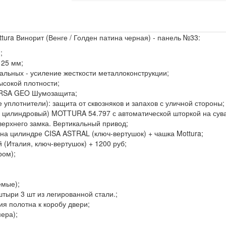
tura Винорит (Венге / Голден патина черная) - панель №33:
;
125 мм;
тальных - усиление жесткости металлоконструкции;
ысокой плотности;
URSA GEO Шумозащита;
 уплотнители): защита от сквозняков и запахов с уличной стороны;
 цилиндровый) MOTTURA 54.797 с автоматической шторкой на сув
верхнего замка. Вертикальный привод;
на цилиндре CISA ASTRAL (ключ-вертушок) + чашка Mottura;
(Италия, ключ-вертушок) + 1200 руб;
ром);
емые);
тыри 3 шт из легированной стали.;
я полотна к коробу двери;
мера);