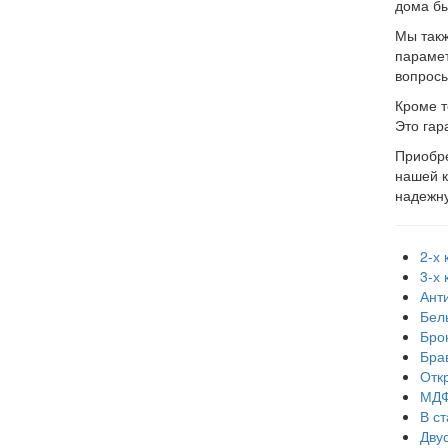
дома бы
Мы такж
парамет
вопросы
Кроме т
Это гар
Приобре
нашей к
надежну
2-х
3-х
Ант
Бел
Бро
Бра
Отк
МД
В ст
Дву