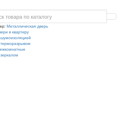
ер:
Металлическая дверь
вери в квартиру
 шумоизоляцией
 терморазрывом
ежкомнатные
 зеркалом