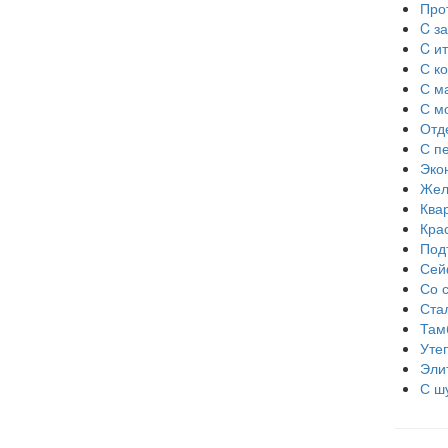
Про
C з
C и
С ко
С м
С м
Отд
С п
Эко
Жел
Ква
Кра
Под
Сей
Со 
Ста
Там
Уте
Эли
С ш