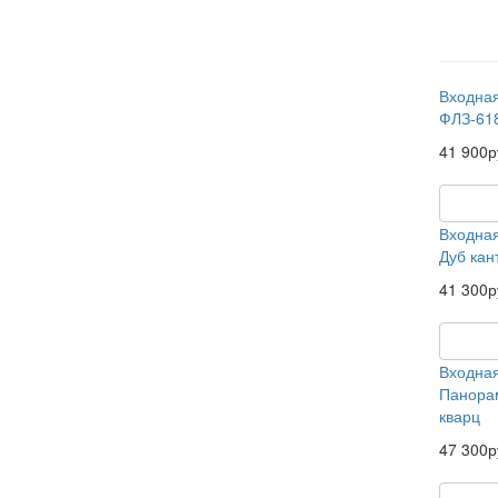
Входная
ФЛЗ-61
41 900р
Входна
Дуб кан
41 300р
Входная
Панорам
кварц
47 300р