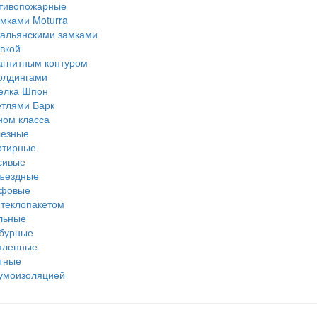
тивопожарные
амками Moturra
тальянскими замками
вкой
агнитным контуром
олдингами
елка Шпон
етлями Барк
ном класса
езные
ртирные
сивые
ъездные
фовые
стеклопакетом
льные
бурные
пленные
тные
умоизоляцией