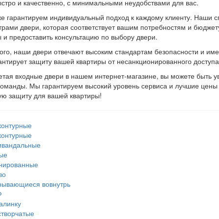
стро и качественно, с минимальными неудобствами для вас.
е гарантируем индивидуальный подход к каждому клиенту. Наши с
рами двери, которая соответствует вашим потребностям и бюджету
 и предоставить консультацию по выбору двери.
ого, наши двери отвечают высоким стандартам безопасности и им
антирует защиту вашей квартиры от несанкционированного доступа
тая входные двери в нашем интернет-магазине, вы можете быть у
оманды. Мы гарантируем высокий уровень сервиса и лучшие цены 
ю защиту для вашей квартиры!
 контурные
 контурные
ивандальные
ые
нированные
во
рывающиеся вовнутрь
Ф
алинку
створчатые