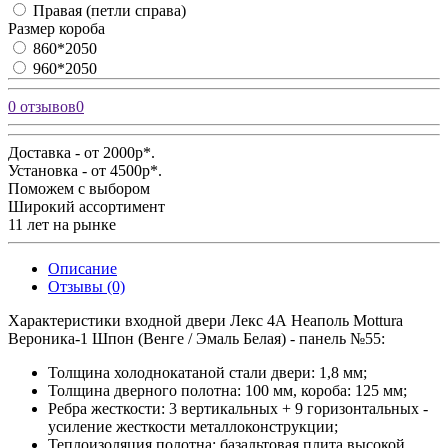
Правая (петли справа)
Размер короба
860*2050
960*2050
0 отзывов
0
Доставка - от 2000р*.
Установка - от 4500р*.
Поможем с выбором
Широкий ассортимент
11 лет на рынке
Описание
Отзывы (0)
Характеристики входной двери Лекс 4А Неаполь Mottura
Вероника-1 Шпон (Венге / Эмаль Белая) - панель №55:
Толщина холоднокатаной стали двери:
1,8 мм;
Толщина дверного полотна:
100 мм, короба: 125 мм;
Ребра жесткости:
3 вертикальных + 9 горизонтальных -
усиление жесткости металлоконструкции;
Теплоизоляция полотна:
базальтовая плита высокой