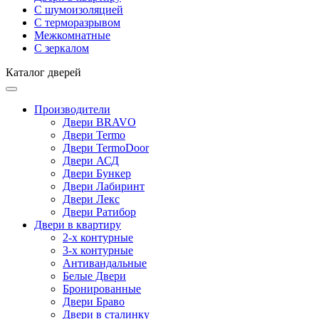
С шумоизоляцией
С терморазрывом
Межкомнатные
С зеркалом
Каталог дверей
Производители
Двери BRAVO
Двери Termo
Двери TermoDoor
Двери АСД
Двери Бункер
Двери Лабиринт
Двери Лекс
Двери Ратибор
Двери в квартиру
2-х контурные
3-х контурные
Антивандальные
Белые Двери
Бронированные
Двери Браво
Двери в сталинку