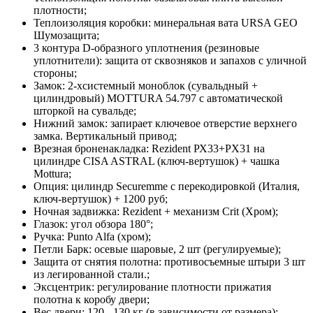
плотности;
Теплоизоляция коробки:
минеральная вата URSA GEO
Шумозащита;
3 контура D-образного уплотнения
(резиновые
уплотнители): защита от сквозняков и запахов с уличной
стороны;
Замок:
2-хсистемный моноблок (сувальдный +
цилиндровый) MOTTURA 54.797 с автоматической
шторкой на сувальде;
Нижний замок:
запирает ключевое отверстие верхнего
замка. Вертикальный привод;
Врезная броненакладка:
Rezident РХ33+PХ31 на
цилиндре CISA ASTRAL (ключ-вертушок) + чашка
Mottura;
Опция:
цилиндр Securemme с перекодировкой (Италия,
ключ-вертушок) + 1200 руб;
Ночная задвижка:
Rezident + механизм Crit (Хром);
Глазок:
угол обзора 180°;
Ручка:
Punto Alfa (хром);
Петли Барк:
осевые шаровые, 2 шт (регулируемые);
Защита от снятия полотна:
противосъемные штыри 3 шт
из легированной стали.;
Эксцентрик:
регулирование плотности прижатия
полотна к коробу двери;
Вес двери:
120 - 130 кг (в зависимости от размера);