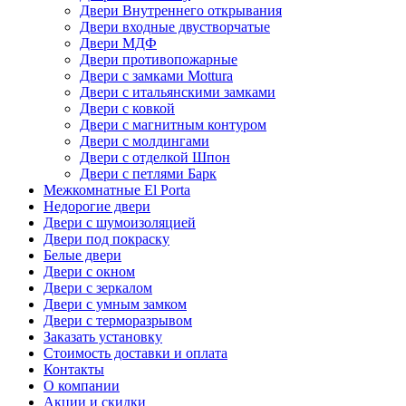
Двери Внутреннего открывания
Двери входные двустворчатые
Двери МДФ
Двери противопожарные
Двери с замками Mottura
Двери с итальянскими замками
Двери с ковкой
Двери с магнитным контуром
Двери с молдингами
Двери с отделкой Шпон
Двери с петлями Барк
Межкомнатные El Porta
Недорогие двери
Двери с шумоизоляцией
Двери под покраску
Белые двери
Двери с окном
Двери с зеркалом
Двери с умным замком
Двери с терморазрывом
Заказать установку
Стоимость доставки и оплата
Контакты
О компании
Акции и скидки