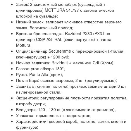
Замок:
2-хсистемный моноблок (сувальдный +
цилиндровый) MOTTURA 54.797 с автоматической
шторкой на сувальде;
Нижний замок:
запирает ключевое отверстие верхнего
замка. Вертикальный привод;
Врезная броненакладка:
Rezident РХ33+PХ31 на
цилиндре CISA ASTRAL (ключ-вертушок) + чашка
Mottura;
Опция:
цилиндр Securemme с перекодировкой (Италия,
ключ-вертушок) + 1200 руб;
Ночная задвижка:
Rezident + механизм Crit (Хром);
Глазок:
угол обзора 180°;
Ручка:
Punto Alfa (хром);
Петли Барк:
осевые шаровые, 2 шт (регулируемые);
Защита от снятия полотна:
противосъемные штыри 3 шт
из легированной стали.;
Эксцентрик:
регулирование плотности прижатия полотна
к коробу двери;
Вес двери:
120 - 130 кг (в зависимости от размера);
Упаковка:
термопленка + гофрокартон;
Характеристики:
дверной короб, полотно, замки, ключи и
фурнитура;