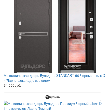
Металлическая дверь Бульдорс STANDART-90 Черный шелк D-
4/Ларче шоколад с зеркалом
34 550руб.
Купить