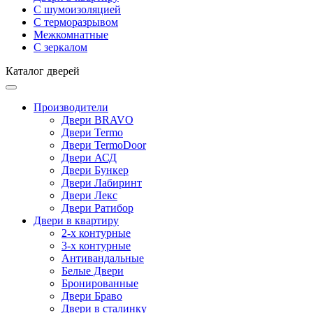
С шумоизоляцией
С терморазрывом
Межкомнатные
С зеркалом
Каталог дверей
Производители
Двери BRAVO
Двери Termo
Двери TermoDoor
Двери АСД
Двери Бункер
Двери Лабиринт
Двери Лекс
Двери Ратибор
Двери в квартиру
2-х контурные
3-х контурные
Антивандальные
Белые Двери
Бронированные
Двери Браво
Двери в сталинку