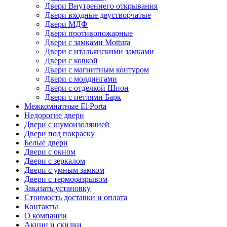
Двери Внутреннего открывания
Двери входные двустворчатые
Двери МДФ
Двери противопожарные
Двери с замками Mottura
Двери с итальянскими замками
Двери с ковкой
Двери с магнитным контуром
Двери с молдингами
Двери с отделкой Шпон
Двери с петлями Барк
Межкомнатные El Porta
Недорогие двери
Двери с шумоизоляцией
Двери под покраску
Белые двери
Двери с окном
Двери с зеркалом
Двери с умным замком
Двери с терморазрывом
Заказать установку
Стоимость доставки и оплата
Контакты
О компании
Акции и скидки