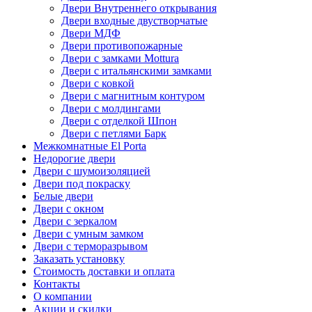
Двери Внутреннего открывания
Двери входные двустворчатые
Двери МДФ
Двери противопожарные
Двери с замками Mottura
Двери с итальянскими замками
Двери с ковкой
Двери с магнитным контуром
Двери с молдингами
Двери с отделкой Шпон
Двери с петлями Барк
Межкомнатные El Porta
Недорогие двери
Двери с шумоизоляцией
Двери под покраску
Белые двери
Двери с окном
Двери с зеркалом
Двери с умным замком
Двери с терморазрывом
Заказать установку
Стоимость доставки и оплата
Контакты
О компании
Акции и скидки