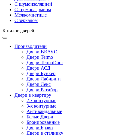
С шумоизоляцией
С терморазрывом
Межкомнатные
С зеркалом
Каталог дверей
Производители
Двери BRAVO
Двери Termo
Двери TermoDoor
Двери АСД
Двери Бункер
Двери Лабиринт
Двери Лекс
Двери Ратибор
Двери в квартиру
2-х контурные
3-х контурные
Антивандальные
Белые Двери
Бронированные
Двери Браво
Двери в сталинку