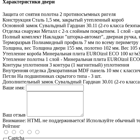
Характеристики двери
Защита от снятия полотна
2 противосъемных ригеля
Конструкция
Сталь 1,5 мм, закрытый утепленный короб
Основной замок
Сувальдный Гардиан 30.11 (2-го класса безопа
Отделка снаружи
Металл с 2-х слойным покрытием. 1 слой - ц
Полный комплект
Накладки "шторка-автомат", дверная ручка,
Терморазрыв
Полиамидный профиль 7 мм по всему периметру 
Толщина, вес
Толщина двери 155 мм, полотно 102 мм. Вес 105 
Утепление короба
Минеральная плита EUROizol ECO 100 кг/м
Утепление полотна
1 слой - Минеральная плита EUROizol ECO 
Контуры уплотнения
3 контура (1 магнитный) уплотнения
Внутренняя отделка
Декоративная MDF панель 10 мм с классиче
Петли
На подшипниках скрытого типа - 3 шт.
Дополнительный замок
Сувальдный Гардиан 30.01 (2-го класса
Ваше имя:
Ваш отзыв
Внимание:
HTML не поддерживается! Используйте обычный те
Рейтинг
Captcha