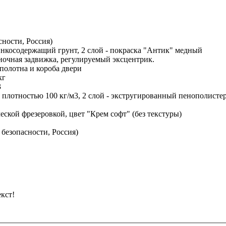
сности, Россия)
инкосодержащий грунт, 2 слой - покраска "Антик" медный
 ночная задвижка, регулируемый эксцентрик.
полотна и короба двери
кг
3
плотностью 100 кг/м3, 2 слой - экстругированный пенополистер
ской фрезеровкой, цвет "Крем софт" (без текстуры)
 безопасности, Россия)
кст!