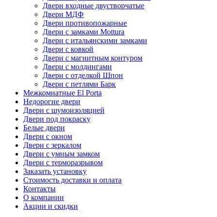
Двери входные двустворчатые
Двери МДФ
Двери противопожарные
Двери с замками Mottura
Двери с итальянскими замками
Двери с ковкой
Двери с магнитным контуром
Двери с молдингами
Двери с отделкой Шпон
Двери с петлями Барк
Межкомнатные El Porta
Недорогие двери
Двери с шумоизоляцией
Двери под покраску
Белые двери
Двери с окном
Двери с зеркалом
Двери с умным замком
Двери с терморазрывом
Заказать установку
Стоимость доставки и оплата
Контакты
О компании
Акции и скидки