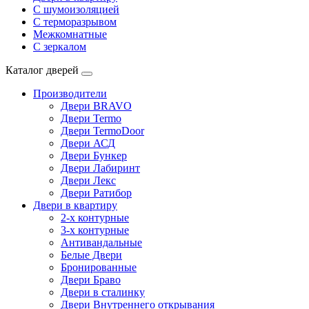
С шумоизоляцией
С терморазрывом
Межкомнатные
С зеркалом
Каталог дверей
Производители
Двери BRAVO
Двери Termo
Двери TermoDoor
Двери АСД
Двери Бункер
Двери Лабиринт
Двери Лекс
Двери Ратибор
Двери в квартиру
2-х контурные
3-х контурные
Антивандальные
Белые Двери
Бронированные
Двери Браво
Двери в сталинку
Двери Внутреннего открывания