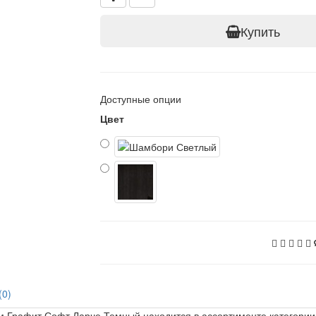
Купить
Доступные опции
Цвет
(0)
 Графит Софт Ларче Темный находится в ассортименте категории 