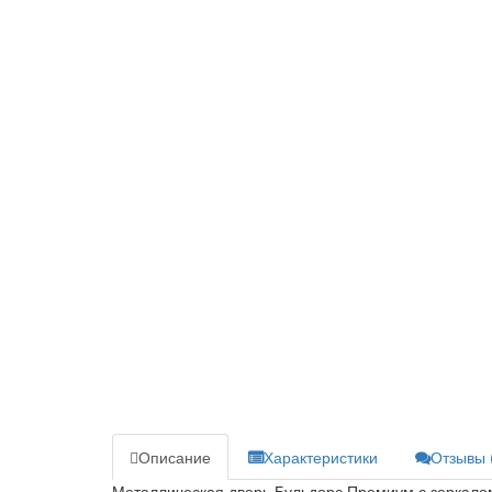
Описание
Характеристики
Отзывы 
Металлическая дверь Бульдорс Премиум с зеркалом