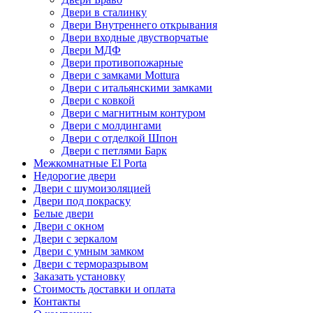
Двери в сталинку
Двери Внутреннего открывания
Двери входные двустворчатые
Двери МДФ
Двери противопожарные
Двери с замками Mottura
Двери с итальянскими замками
Двери с ковкой
Двери с магнитным контуром
Двери с молдингами
Двери с отделкой Шпон
Двери с петлями Барк
Межкомнатные El Porta
Недорогие двери
Двери с шумоизоляцией
Двери под покраску
Белые двери
Двери с окном
Двери с зеркалом
Двери с умным замком
Двери с терморазрывом
Заказать установку
Стоимость доставки и оплата
Контакты