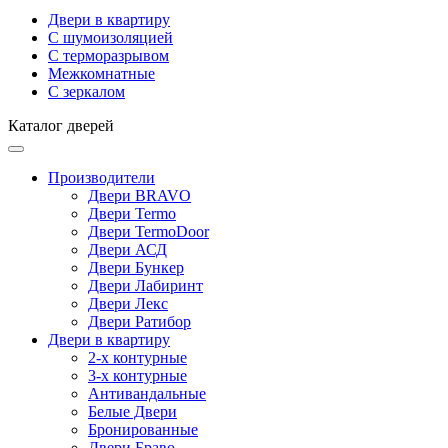
Двери в квартиру
С шумоизоляцией
С терморазрывом
Межкомнатные
С зеркалом
Каталог дверей
Производители
Двери BRAVO
Двери Termo
Двери TermoDoor
Двери АСД
Двери Бункер
Двери Лабиринт
Двери Лекс
Двери Ратибор
Двери в квартиру
2-х контурные
3-х контурные
Антивандальные
Белые Двери
Бронированные
Двери Браво