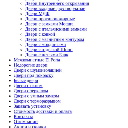
Двери Внутреннего открывания
Двери входные двустворчатые
Двери МДФ
Двери противопожарные
Двери с замками Mottura
Двери с итальянскими замками
Двери с ковкой
Двери с магнитным контуром
Двери с молдингами
Двери с отделкой Шпон
Двери с петлями Барк
Межкомнатные El Porta
Недорогие двери
Двери с шумоизоляцией
Двери под покраску
Белые двери
Двери с окном
Двери с зеркалом
Двери с умным замком
Двери с терморазрывом
Заказать установку
Стоимость доставки и оплата
Контакты
О компании
Акции и скидки