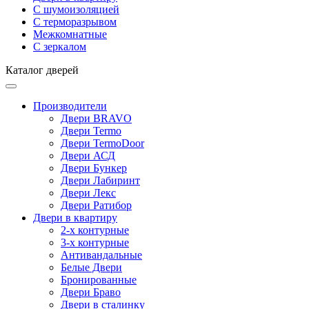
С шумоизоляцией
С терморазрывом
Межкомнатные
С зеркалом
Каталог дверей
Производители
Двери BRAVO
Двери Termo
Двери TermoDoor
Двери АСД
Двери Бункер
Двери Лабиринт
Двери Лекс
Двери Ратибор
Двери в квартиру
2-х контурные
3-х контурные
Антивандальные
Белые Двери
Бронированные
Двери Браво
Двери в сталинку