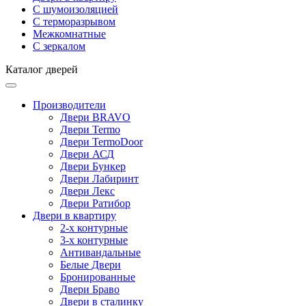
С шумоизоляцией
С терморазрывом
Межкомнатные
С зеркалом
Каталог дверей
Производители
Двери BRAVO
Двери Termo
Двери TermoDoor
Двери АСД
Двери Бункер
Двери Лабиринт
Двери Лекс
Двери Ратибор
Двери в квартиру
2-х контурные
3-х контурные
Антивандальные
Белые Двери
Бронированные
Двери Браво
Двери в сталинку