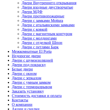
Двери Внутреннего открывания
Двери входные двустворчатые
Двери МДФ
Двери противопожарные
Двери с замками Mottura
Двери с итальянскими замками
Двери с ковкой
Двери с магнитным контуром
Двери с молдингами
Двери с отделкой Шпон
Двери с петлями Барк
Межкомнатные El Porta
Недорогие двери
Двери с шумоизоляцией
Двери под покраску
Белые двери
Двери с окном
Двери с зеркалом
Двери с умным замком
Двери с терморазрывом
Заказать установку
Стоимость доставки и оплата
Контакты
О компании
Акции и скидки