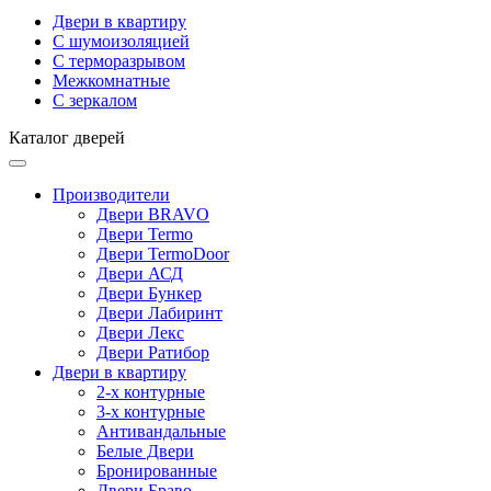
Двери в квартиру
С шумоизоляцией
С терморазрывом
Межкомнатные
С зеркалом
Каталог дверей
Производители
Двери BRAVO
Двери Termo
Двери TermoDoor
Двери АСД
Двери Бункер
Двери Лабиринт
Двери Лекс
Двери Ратибор
Двери в квартиру
2-х контурные
3-х контурные
Антивандальные
Белые Двери
Бронированные
Двери Браво