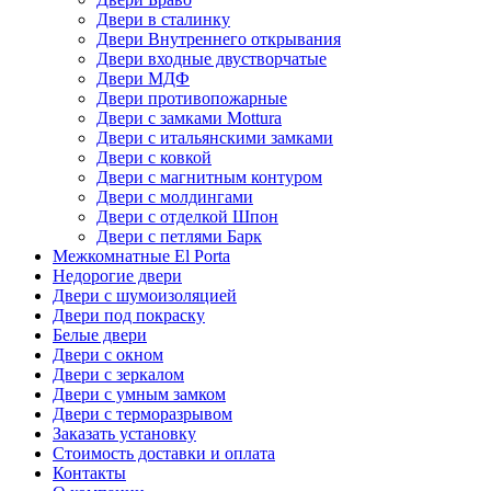
Двери в сталинку
Двери Внутреннего открывания
Двери входные двустворчатые
Двери МДФ
Двери противопожарные
Двери с замками Mottura
Двери с итальянскими замками
Двери с ковкой
Двери с магнитным контуром
Двери с молдингами
Двери с отделкой Шпон
Двери с петлями Барк
Межкомнатные El Porta
Недорогие двери
Двери с шумоизоляцией
Двери под покраску
Белые двери
Двери с окном
Двери с зеркалом
Двери с умным замком
Двери с терморазрывом
Заказать установку
Стоимость доставки и оплата
Контакты