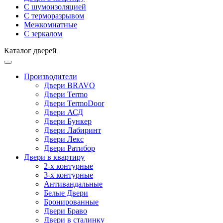
С шумоизоляцией
С терморазрывом
Межкомнатные
С зеркалом
Каталог дверей
Производители
Двери BRAVO
Двери Termo
Двери TermoDoor
Двери АСД
Двери Бункер
Двери Лабиринт
Двери Лекс
Двери Ратибор
Двери в квартиру
2-х контурные
3-х контурные
Антивандальные
Белые Двери
Бронированные
Двери Браво
Двери в сталинку