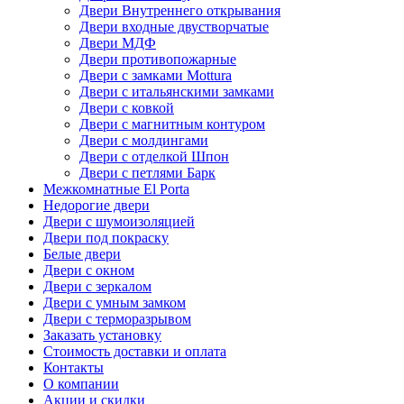
Двери Внутреннего открывания
Двери входные двустворчатые
Двери МДФ
Двери противопожарные
Двери с замками Mottura
Двери с итальянскими замками
Двери с ковкой
Двери с магнитным контуром
Двери с молдингами
Двери с отделкой Шпон
Двери с петлями Барк
Межкомнатные El Porta
Недорогие двери
Двери с шумоизоляцией
Двери под покраску
Белые двери
Двери с окном
Двери с зеркалом
Двери с умным замком
Двери с терморазрывом
Заказать установку
Стоимость доставки и оплата
Контакты
О компании
Акции и скидки