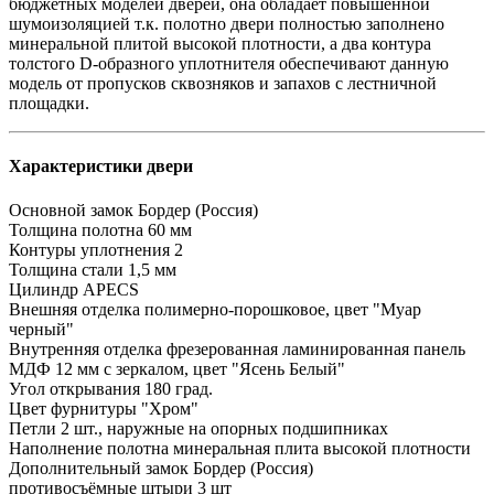
бюджетных моделей дверей, она обладает повышенной
шумоизоляцией т.к. полотно двери полностью заполнено
минеральной плитой высокой плотности, а два контура
толстого D-образного уплотнителя обеспечивают данную
модель от пропусков сквозняков и запахов с лестничной
площадки.
Характеристики двери
Основной замок
Бордер (Россия)
Толщина полотна
60 мм
Контуры уплотнения
2
Толщина стали
1,5 мм
Цилиндр
АPECS
Внешняя отделка
полимерно-порошковое, цвет "Муар
черный"
Внутренняя отделка
фрезерованная ламинированная панель
МДФ 12 мм с зеркалом, цвет "Ясень Белый"
Угол открывания
180 град.
Цвет фурнитуры
"Хром"
Петли
2 шт., наружные на опорных подшипниках
Наполнение полотна
минеральная плита высокой плотности
Дополнительный замок
Бордер (Россия)
противосъёмные штыри
3 шт