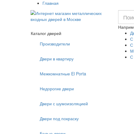
Главная
Наприм
Д
Каталог дверей
С
Производители
С
М
С
Двери в квартиру
Межкомнатные El Porta
Недорогие двери
Двери с шумоизоляцией
Двери под покраску
Белые двери