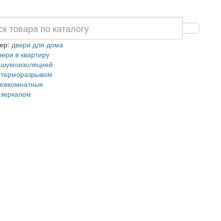
ер:
двери для дома
вери в квартиру
 шумоизоляцией
 терморазрывом
ежкомнатные
 зеркалом