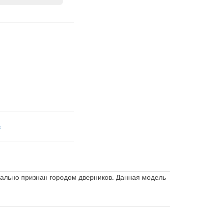
в
иально признан городом дверников. Данная модель