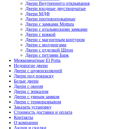
Двери Внутреннего открывания
Двери входные двустворчатые
Двери МДФ
Двери противопожарные
Двери с замками Mottura
Двери с итальянскими замками
Двери с ковкой
Двери с магнитным контуром
Двери с молдингами
Двери с отделкой Шпон
Двери с петлями Барк
Межкомнатные El Porta
Недорогие двери
Двери с шумоизоляцией
Двери под покраску
Белые двери
Двери с окном
Двери с зеркалом
Двери с умным замком
Двери с терморазрывом
Заказать установку
Стоимость доставки и оплата
Контакты
О компании
Акции и скидки