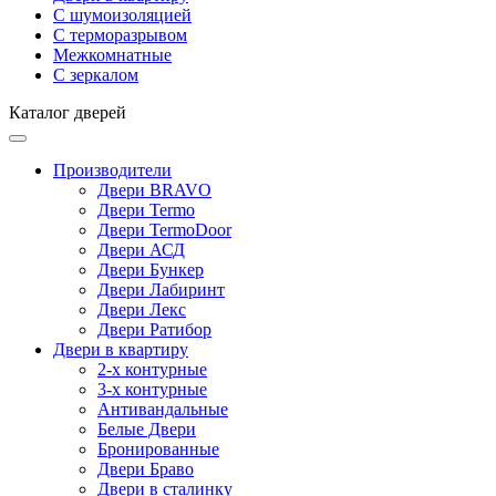
С шумоизоляцией
С терморазрывом
Межкомнатные
С зеркалом
Каталог дверей
Производители
Двери BRAVO
Двери Termo
Двери TermoDoor
Двери АСД
Двери Бункер
Двери Лабиринт
Двери Лекс
Двери Ратибор
Двери в квартиру
2-х контурные
3-х контурные
Антивандальные
Белые Двери
Бронированные
Двери Браво
Двери в сталинку