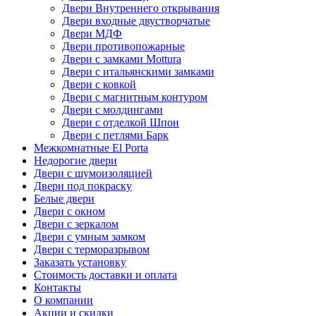
Двери Внутреннего открывания
Двери входные двустворчатые
Двери МДФ
Двери противопожарные
Двери с замками Mottura
Двери с итальянскими замками
Двери с ковкой
Двери с магнитным контуром
Двери с молдингами
Двери с отделкой Шпон
Двери с петлями Барк
Межкомнатные El Porta
Недорогие двери
Двери с шумоизоляцией
Двери под покраску
Белые двери
Двери с окном
Двери с зеркалом
Двери с умным замком
Двери с терморазрывом
Заказать установку
Стоимость доставки и оплата
Контакты
О компании
Акции и скидки