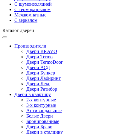
С шумоизоляцией
С терморазрывом
Межкомнатные
С зеркалом
Каталог дверей
Производители
Двери BRAVO
Двери Termo
Двери TermoDoor
Двери АСД
Двери Бункер
Двери Лабиринт
Двери Лекс
Двери Ратибор
Двери в квартиру
2-х контурные
3-х контурные
Антивандальные
Белые Двери
Бронированные
Двери Браво
Двери в сталинку