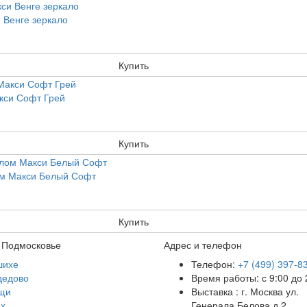
 Венге зеркало
Купить
акси Софт Грей
Купить
лом Макси Белый Софт
Купить
 Подмосковье
Адрес и телефон
шихе
Телефон:
+7 (499) 397-8
дедово
Время работы: с 9:00 до 
щи
Выставка : г. Москва ул.
х
Генерала Белова д 2.