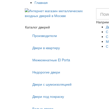
Главная
Наприм
Д
Каталог дверей
С
Производители
С
М
С
Двери в квартиру
Межкомнатные El Porta
Недорогие двери
Двери с шумоизоляцией
Двери под покраску
Белые двери