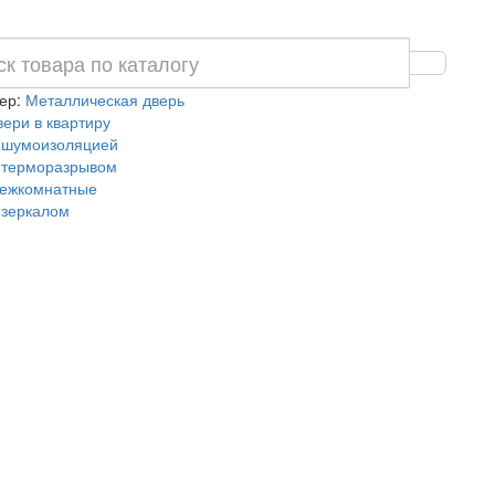
ер:
Металлическая дверь
вери в квартиру
 шумоизоляцией
 терморазрывом
ежкомнатные
 зеркалом