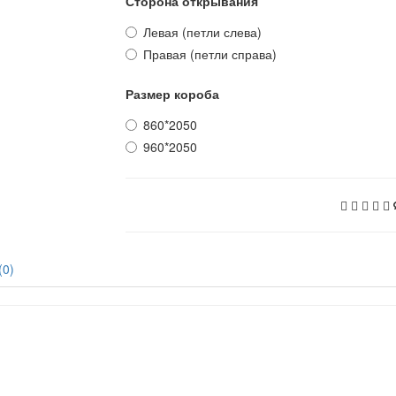
Сторона открывания
Левая (петли слева)
Правая (петли справа)
Размер короба
860*2050
960*2050
(0)