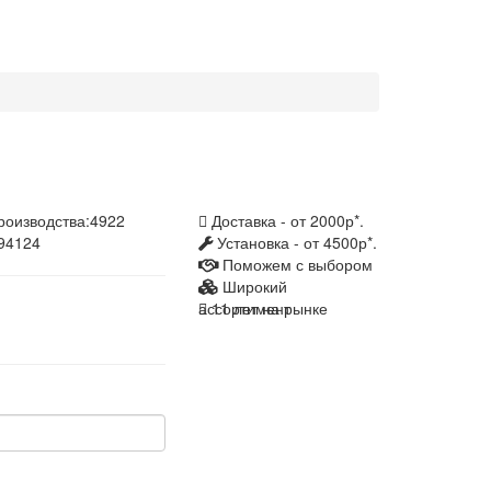
роизводства:
4922
Доставка - от 2000р*.
 94124
Установка - от 4500р*.
Поможем с выбором
Широкий
ассортимент
11 лет на рынке