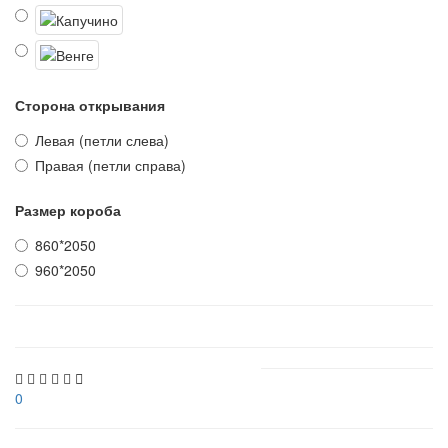
Сторона открывания
Левая (петли слева)
Правая (петли справа)
Размер короба
860*2050
960*2050
0