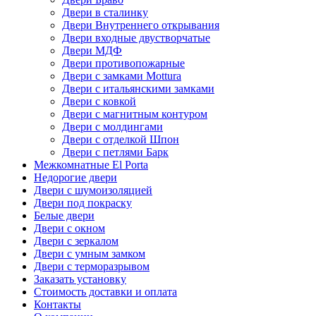
Двери в сталинку
Двери Внутреннего открывания
Двери входные двустворчатые
Двери МДФ
Двери противопожарные
Двери с замками Mottura
Двери с итальянскими замками
Двери с ковкой
Двери с магнитным контуром
Двери с молдингами
Двери с отделкой Шпон
Двери с петлями Барк
Межкомнатные El Porta
Недорогие двери
Двери с шумоизоляцией
Двери под покраску
Белые двери
Двери с окном
Двери с зеркалом
Двери с умным замком
Двери с терморазрывом
Заказать установку
Стоимость доставки и оплата
Контакты