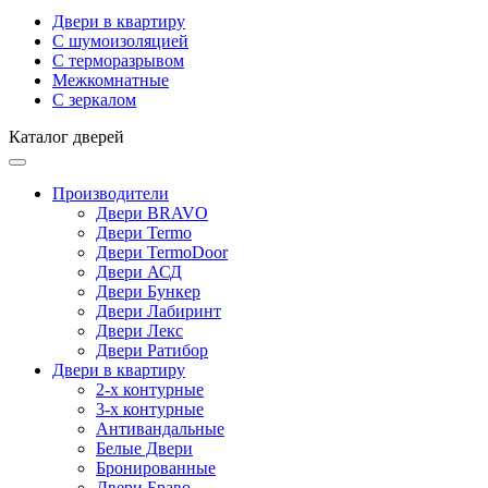
Двери в квартиру
С шумоизоляцией
С терморазрывом
Межкомнатные
С зеркалом
Каталог дверей
Производители
Двери BRAVO
Двери Termo
Двери TermoDoor
Двери АСД
Двери Бункер
Двери Лабиринт
Двери Лекс
Двери Ратибор
Двери в квартиру
2-х контурные
3-х контурные
Антивандальные
Белые Двери
Бронированные
Двери Браво