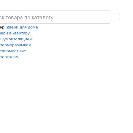
ер:
двери для дома
вери в квартиру
 шумоизоляцией
 терморазрывом
ежкомнатные
 зеркалом