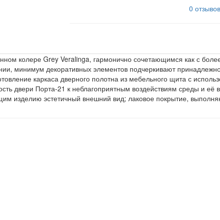
0 отзыво
ном колере Grey Veralinga, гармонично сочетающимся как с более
нии, минимум декоративных элементов подчеркивают принадлежно
товление каркаса дверного полотна из мебельного щита с использ
сть двери Порта-21 к неблагоприятным воздействиям среды и её в
щим изделию эстетичный внешний вид; лаковое покрытие, выпол