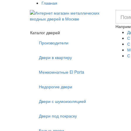
Главная
Наприм
Д
Каталог дверей
С
Производители
С
М
С
Двери в квартиру
Межкомнатные El Porta
Недорогие двери
Двери с шумоизоляцией
Двери под покраску
Белые двери