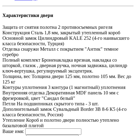
Характеристики двери
Защита от снятия полотна
2 противосъемных ригеля
Конструкция
Сталь 1,8 мм, закрытый утепленный короб
Основной замок
Цилиндровый KALE 252 (4-го наивысшего
класса безопасности, Турция)
Отделка снаружи
Металл с покрытием "Антик" темное
серебро
Полный комплект
Броненакладка врезная, накладка со
шторкой, глазок , дверная ручка, ночная задвижка, цилиндр
ключ-вертушка, регулируемый эксцентрик.
Толщина, вес
Толщина двери 125 мм, полотно 105 мм. Вес до
125 кг
Контуры уплотнения
3 контура (1 магнитный) уплотнения
Внутренняя отделка
Декоративная MDF панель 10 мм с
фрезеровкой, цвет "Сандал белый"
Петли
На подшипниках скрытого типа - 3 шт.
Дополнительный замок
Сувальдный Border ЗВ 8-6 К5 (4-го
класса безопасности, Россия)
Утепление
Короб и полотно двери полностью утеплено
базальтовой плитой
Ваше имя: