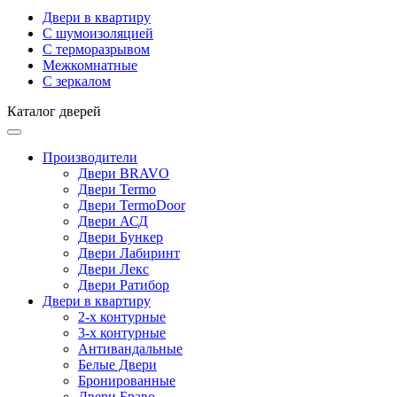
Двери в квартиру
С шумоизоляцией
С терморазрывом
Межкомнатные
С зеркалом
Каталог дверей
Производители
Двери BRAVO
Двери Termo
Двери TermoDoor
Двери АСД
Двери Бункер
Двери Лабиринт
Двери Лекс
Двери Ратибор
Двери в квартиру
2-х контурные
3-х контурные
Антивандальные
Белые Двери
Бронированные
Двери Браво