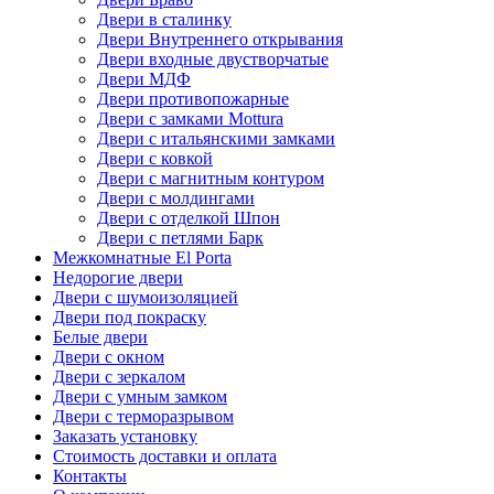
Двери в сталинку
Двери Внутреннего открывания
Двери входные двустворчатые
Двери МДФ
Двери противопожарные
Двери с замками Mottura
Двери с итальянскими замками
Двери с ковкой
Двери с магнитным контуром
Двери с молдингами
Двери с отделкой Шпон
Двери с петлями Барк
Межкомнатные El Porta
Недорогие двери
Двери с шумоизоляцией
Двери под покраску
Белые двери
Двери с окном
Двери с зеркалом
Двери с умным замком
Двери с терморазрывом
Заказать установку
Стоимость доставки и оплата
Контакты