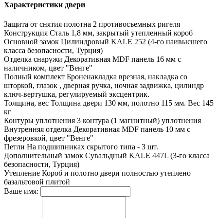
Характеристики двери
Защита от снятия полотна
2 противосъемных ригеля
Конструкция
Сталь 1,8 мм, закрытый утепленный короб
Основной замок
Цилиндровый KALE 252 (4-го наивысшего
класса безопасности, Турция)
Отделка снаружи
Декоративная MDF панель 16 мм с
наличником, цвет "Венге"
Полный комплект
Броненакладка врезная, накладка со
шторкой, глазок , дверная ручка, ночная задвижка, цилиндр
ключ-вертушка, регулируемый эксцентрик.
Толщина, вес
Толщина двери 130 мм, полотно 115 мм. Вес 145
кг
Контуры уплотнения
3 контура (1 магнитный) уплотнения
Внутренняя отделка
Декоративная MDF панель 10 мм с
фрезеровкой, цвет "Венге"
Петли
На подшипниках скрытого типа - 3 шт.
Дополнительный замок
Сувальдный KALE 447L (3-го класса
безопасности, Турция)
Утепление
Короб и полотно двери полностью утеплено
базальтовой плитой
Ваше имя: