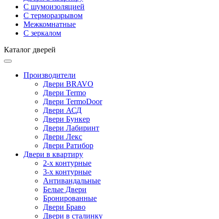
С шумоизоляцией
С терморазрывом
Межкомнатные
С зеркалом
Каталог дверей
Производители
Двери BRAVO
Двери Termo
Двери TermoDoor
Двери АСД
Двери Бункер
Двери Лабиринт
Двери Лекс
Двери Ратибор
Двери в квартиру
2-х контурные
3-х контурные
Антивандальные
Белые Двери
Бронированные
Двери Браво
Двери в сталинку