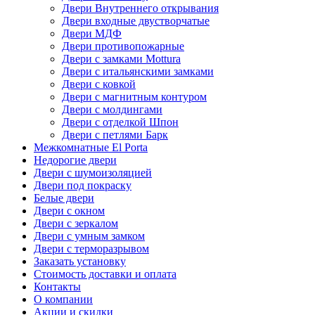
Двери Внутреннего открывания
Двери входные двустворчатые
Двери МДФ
Двери противопожарные
Двери с замками Mottura
Двери с итальянскими замками
Двери с ковкой
Двери с магнитным контуром
Двери с молдингами
Двери с отделкой Шпон
Двери с петлями Барк
Межкомнатные El Porta
Недорогие двери
Двери с шумоизоляцией
Двери под покраску
Белые двери
Двери с окном
Двери с зеркалом
Двери с умным замком
Двери с терморазрывом
Заказать установку
Стоимость доставки и оплата
Контакты
О компании
Акции и скидки