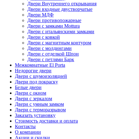
Двери Внутреннего открывания
Двери входные двустворчатые
Двери МДФ
Двери противопожарные
Двери с замками Mottura
Двери с итальянскими замками
Двери с ковкой
Двери с магнитным контуром
Двери с молдингами
Двери с отделкой Шпон
Двери с петлями Барк
Межкомнатные El Porta
Недорогие двери
Двери с шумоизоляцией
Двери под покраску
Белые двери
Двери с окном
Двери с зеркалом
Двери с умным замком
Двери с терморазрывом
Заказать установку
Стоимость доставки и оплата
Контакты
О компании
Акции и скидки