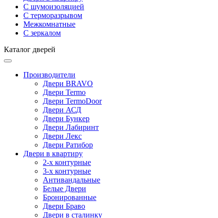
С шумоизоляцией
С терморазрывом
Межкомнатные
С зеркалом
Каталог дверей
Производители
Двери BRAVO
Двери Termo
Двери TermoDoor
Двери АСД
Двери Бункер
Двери Лабиринт
Двери Лекс
Двери Ратибор
Двери в квартиру
2-х контурные
3-х контурные
Антивандальные
Белые Двери
Бронированные
Двери Браво
Двери в сталинку