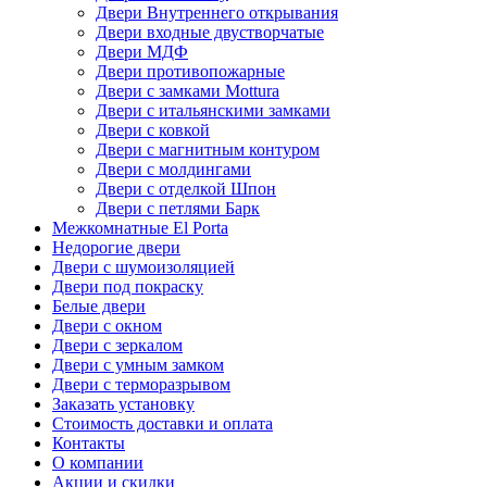
Двери Внутреннего открывания
Двери входные двустворчатые
Двери МДФ
Двери противопожарные
Двери с замками Mottura
Двери с итальянскими замками
Двери с ковкой
Двери с магнитным контуром
Двери с молдингами
Двери с отделкой Шпон
Двери с петлями Барк
Межкомнатные El Porta
Недорогие двери
Двери с шумоизоляцией
Двери под покраску
Белые двери
Двери с окном
Двери с зеркалом
Двери с умным замком
Двери с терморазрывом
Заказать установку
Стоимость доставки и оплата
Контакты
О компании
Акции и скидки