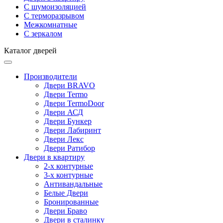
С шумоизоляцией
С терморазрывом
Межкомнатные
С зеркалом
Каталог дверей
Производители
Двери BRAVO
Двери Termo
Двери TermoDoor
Двери АСД
Двери Бункер
Двери Лабиринт
Двери Лекс
Двери Ратибор
Двери в квартиру
2-х контурные
3-х контурные
Антивандальные
Белые Двери
Бронированные
Двери Браво
Двери в сталинку