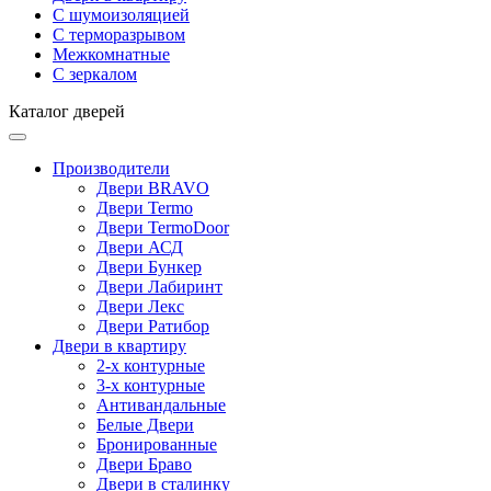
С шумоизоляцией
С терморазрывом
Межкомнатные
С зеркалом
Каталог дверей
Производители
Двери BRAVO
Двери Termo
Двери TermoDoor
Двери АСД
Двери Бункер
Двери Лабиринт
Двери Лекс
Двери Ратибор
Двери в квартиру
2-х контурные
3-х контурные
Антивандальные
Белые Двери
Бронированные
Двери Браво
Двери в сталинку