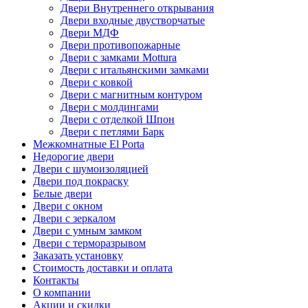
Двери Внутреннего открывания
Двери входные двустворчатые
Двери МДФ
Двери противопожарные
Двери с замками Mottura
Двери с итальянскими замками
Двери с ковкой
Двери с магнитным контуром
Двери с молдингами
Двери с отделкой Шпон
Двери с петлями Барк
Межкомнатные El Porta
Недорогие двери
Двери с шумоизоляцией
Двери под покраску
Белые двери
Двери с окном
Двери с зеркалом
Двери с умным замком
Двери с терморазрывом
Заказать установку
Стоимость доставки и оплата
Контакты
О компании
Акции и скидки