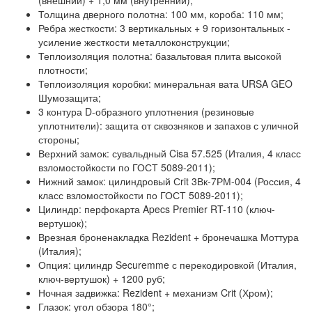
(внешний) + 1,0 мм (внутренний);
Толщина дверного полотна:
100 мм, короба: 110 мм;
Ребра жесткости:
3 вертикальных + 9 горизонтальных -
усиление жесткости металлоконструкции;
Теплоизоляция полотна:
базальтовая плита высокой
плотности;
Теплоизоляция коробки:
минеральная вата URSA GEO
Шумозащита;
3 контура D-образного уплотнения
(резиновые
уплотнители): защита от сквозняков и запахов с уличной
стороны;
Верхний замок:
сувальдный Cisa 57.525 (Италия, 4 класс
взломостойкости по ГОСТ 5089-2011);
Нижний замок:
цилиндровый Сrit 3Вк-7РМ-004 (Россия, 4
класс взломостойкости по ГОСТ 5089-2011);
Цилиндр:
перфокарта Apecs Premier RT-110 (ключ-
вертушок);
Врезная броненакладка
Rezident + бронечашка Моттура
(Италия);
Опция:
цилиндр Securemme с перекодировкой (Италия,
ключ-вертушок) + 1200 руб;
Ночная задвижка:
Rezident + механизм Crit (Хром);
Глазок:
угол обзора 180°;