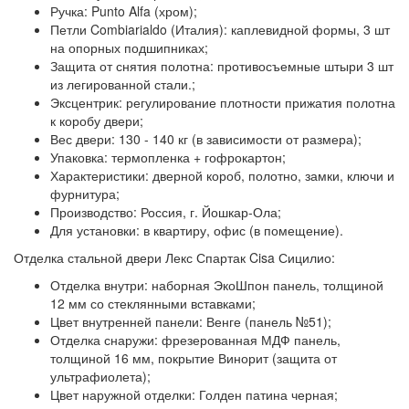
Ручка:
Punto Alfa (хром);
Петли Combiarialdo (Италия):
каплевидной формы, 3 шт
на опорных подшипниках;
Защита от снятия полотна:
противосъемные штыри 3 шт
из легированной стали.;
Эксцентрик:
регулирование плотности прижатия полотна
к коробу двери;
Вес двери:
130 - 140 кг (в зависимости от размера);
Упаковка:
термопленка + гофрокартон;
Характеристики:
дверной короб, полотно, замки, ключи и
фурнитура;
Производство:
Россия, г. Йошкар-Ола;
Для установки: в квартиру, офис (в помещение).
Отделка стальной двери Лекс Спартак Cisa Сицилио:
Отделка внутри:
наборная ЭкоШпон панель, толщиной
12 мм со стеклянными вставками;
Цвет внутренней панели:
Венге (панель №51);
Отделка снаружи:
фрезерованная МДФ панель,
толщиной 16 мм, покрытие Винорит (защита от
ультрафиолета);
Цвет наружной отделки:
Голден патина черная;