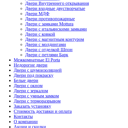
Двери Внутреннего открывания
Двери входные двустворчатые
Двери МДФ
Двери противопожарные
Двери с замками Mottura
Двери с итальянскими замками
Двери с ковкой
Двери с магнитным контуром
Двери с молдингами
Двери с отделкой Шпон
Двери с петлями Барк
Межкомнатные El Porta
Недорогие двери
Двери с шумоизоляцией
Двери под покраску
Белые двери
Двери с окном
Двери с зеркалом
Двери с умным замком
Двери с терморазрывом
Заказать установку
Стоимость доставки и оплата
Контакты
О компании
Акции и скидки