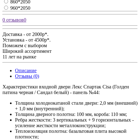
860*2050
960*2050
0 отзывов
0
Доставка - от 2000р*.
Установка - от 4500р*.
Поможем с выбором
Широкий ассортимент
11 лет на рынке
Описание
Отзывы (0)
Характеристики входной двери Лекс Спартак Cisa (Голден
патина черная / Сандал белый) - панель №44:
Толщина холоднокатаной стали двери:
2,0 мм (внешний)
+ 1,0 мм (внутренний);
Толщина дверного полотна:
100 мм, короба: 110 мм;
Ребра жесткости:
3 вертикальных + 9 горизонтальных -
усиление жесткости металлоконструкции;
Теплоизоляция полотна:
базальтовая плита высокой
плотности;