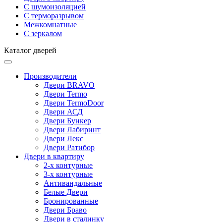
С шумоизоляцией
С терморазрывом
Межкомнатные
С зеркалом
Каталог дверей
Производители
Двери BRAVO
Двери Termo
Двери TermoDoor
Двери АСД
Двери Бункер
Двери Лабиринт
Двери Лекс
Двери Ратибор
Двери в квартиру
2-х контурные
3-х контурные
Антивандальные
Белые Двери
Бронированные
Двери Браво
Двери в сталинку