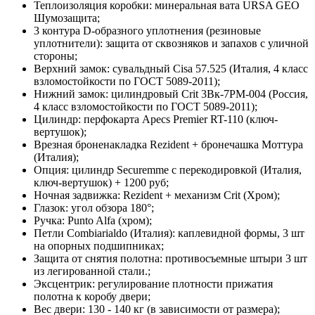
Теплоизоляция коробки:
минеральная вата URSA GEO
Шумозащита;
3 контура D-образного уплотнения
(резиновые
уплотнители): защита от сквозняков и запахов с уличной
стороны;
Верхний замок:
сувальдный Cisa 57.525 (Италия, 4 класс
взломостойкости по ГОСТ 5089-2011);
Нижний замок:
цилиндровый Сrit 3Вк-7РМ-004 (Россия,
4 класс взломостойкости по ГОСТ 5089-2011);
Цилиндр:
перфокарта Apecs Premier RT-110 (ключ-
вертушок);
Врезная броненакладка
Rezident + бронечашка Моттура
(Италия);
Опция:
цилиндр Securemme с перекодировкой (Италия,
ключ-вертушок) + 1200 руб;
Ночная задвижка:
Rezident + механизм Crit (Хром);
Глазок:
угол обзора 180°;
Ручка:
Punto Alfa (хром);
Петли Combiarialdo (Италия):
каплевидной формы, 3 шт
на опорных подшипниках;
Защита от снятия полотна:
противосъемные штыри 3 шт
из легированной стали.;
Эксцентрик:
регулирование плотности прижатия
полотна к коробу двери;
Вес двери:
130 - 140 кг (в зависимости от размера);