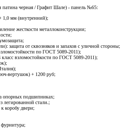
 патина черная / Графит Шале) - панель №65:
+ 1,0 мм (внутренний);
силение жесткости металлоконструкции;
ости;
умозащита;
и): защита от сквозняков и запахов с уличной стороны;
 взломостойкости по ГОСТ 5089-2011);
 класс взломостойкости по ГОСТ 5089-2011);
ок);
талия);
юч-вертушок) + 1200 руб;
а опорных подшипниках;
 легированной стали.;
к коробу двери;
и фурнитура;