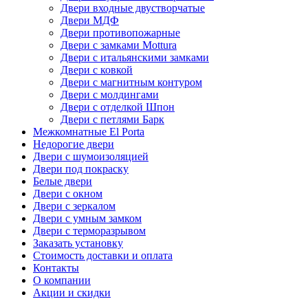
Двери входные двустворчатые
Двери МДФ
Двери противопожарные
Двери с замками Mottura
Двери с итальянскими замками
Двери с ковкой
Двери с магнитным контуром
Двери с молдингами
Двери с отделкой Шпон
Двери с петлями Барк
Межкомнатные El Porta
Недорогие двери
Двери с шумоизоляцией
Двери под покраску
Белые двери
Двери с окном
Двери с зеркалом
Двери с умным замком
Двери с терморазрывом
Заказать установку
Стоимость доставки и оплата
Контакты
О компании
Акции и скидки