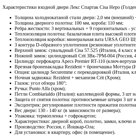
Характеристики входной двери Лекс Спартак Cisa Неро (Голден
Толщина холоднокатаной стали двери:
2,0 мм (внешний) 
Толщина дверного полотна:
100 мм, короба: 110 мм;
Ребра жесткости:
3 вертикальных + 9 горизонтальных - у
Теплоизоляция полотна:
базальтовая плита высокой плотн
Теплоизоляция коробки:
минеральная вата URSA GEO Ш
3 контура D-образного уплотнения
(резиновые уплотнител
Верхний замок:
сувальдный Cisa 57.525 (Италия, 4 класс
Нижний замок:
цилиндровый Сrit 3Вк-7РМ-004 (Россия, 4
Цилиндр:
перфокарта Apecs Premier RT-110 (ключ-вертуш
Врезная броненакладка
Rezident + бронечашка Моттура (И
Опция:
цилиндр Securemme с перекодировкой (Италия, кл
Ночная задвижка:
Rezident + механизм Crit (Хром);
Глазок:
угол обзора 180°;
Ручка:
Punto Alfa (хром);
Петли Combiarialdo (Италия):
каплевидной формы, 3 шт н
Защита от снятия полотна:
противосъемные штыри 3 шт из
Эксцентрик:
регулирование плотности прижатия полотна 
Вес двери:
130 - 140 кг (в зависимости от размера);
Упаковка:
термопленка + гофрокартон;
Характеристики:
дверной короб, полотно, замки, ключи 
Производство:
Россия, г. Йошкар-Ола;
Для установки: в квартиру, офис (в помещение).