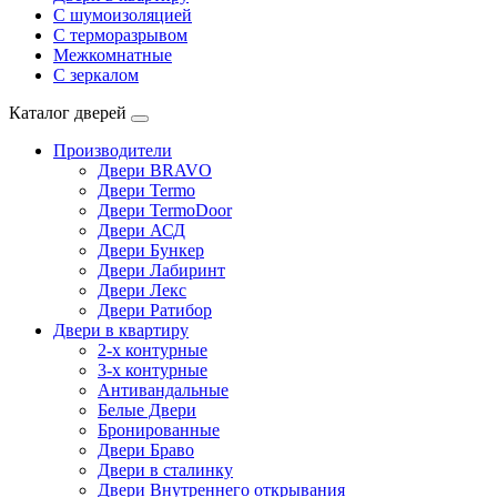
С шумоизоляцией
С терморазрывом
Межкомнатные
С зеркалом
Каталог дверей
Производители
Двери BRAVO
Двери Termo
Двери TermoDoor
Двери АСД
Двери Бункер
Двери Лабиринт
Двери Лекс
Двери Ратибор
Двери в квартиру
2-х контурные
3-х контурные
Антивандальные
Белые Двери
Бронированные
Двери Браво
Двери в сталинку
Двери Внутреннего открывания