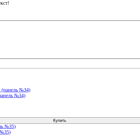
кст!
панель №34)
Купить
 №35)