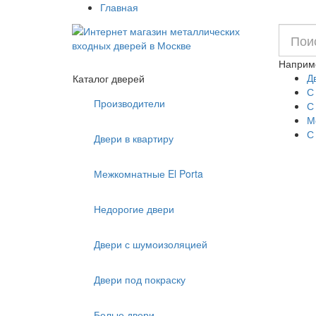
Главная
Наприм
Д
Каталог дверей
С
Производители
С
М
С
Двери в квартиру
Межкомнатные El Porta
Недорогие двери
Двери с шумоизоляцией
Двери под покраску
Белые двери