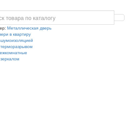
ер:
Металлическая дверь
вери в квартиру
 шумоизоляцией
 терморазрывом
ежкомнатные
 зеркалом