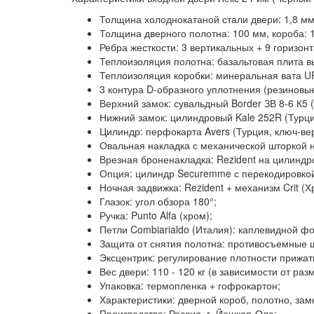
Толщина холоднокатаной стали двери:
1,8 мм
Толщина дверного полотна:
100 мм, короба: 
Ребра жесткости:
3 вертикальных + 9 горизон
Теплоизоляция полотна:
базальтовая плита в
Теплоизоляция коробки:
минеральная вата 
3 контура D-образного уплотнения
(резиновые
Верхний замок:
сувальдный Border ЗВ 8-6 К5 
Нижний замок:
цилиндровый Kale 252R (Турци
Цилиндр:
перфокарта Avers (Турция, ключ-ве
Овальная накладка
с механической шторкой н
Врезная броненакладка:
Rezident на цилиндр
Опция:
цилиндр Securemme с перекодировкой 
Ночная задвижка:
Rezident + механизм Crit (Х
Глазок:
угол обзора 180°;
Ручка:
Punto Alfa (хром);
Петли Combiarialdo (Италия):
каплевидной фо
Защита от снятия полотна:
противосъемные ш
Эксцентрик:
регулирование плотности прижати
Вес двери:
110 - 120 кг (в зависимости от раз
Упаковка:
термопленка + гофрокартон;
Характеристики:
дверной короб, полотно, зам
Производство:
Россия, г. Йошкар-Ола;