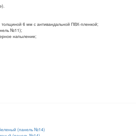
е).
 толщиной 6 мм с антивандальной ПВХ-пленкой;
нель №11);
ерное напыление;
леный (панель №14)