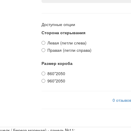
Доступные опции
Сторона открывания
Левая (петли слева)
Правая (петли справа)
Размер короба
860*2050
960*2050
0 отзыво
шелк / Береза мореная) - панель №11: