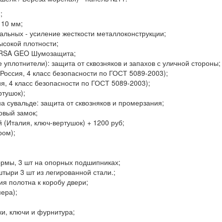
;
110 мм;
тальных - усиление жесткости металлоконструкции;
ысокой плотности;
URSA GEO Шумозащита;
 уплотнители): защита от сквозняков и запахов с уличной стороны;
(Россия, 4 класс безопасности по ГОСТ 5089-2003);
я, 4 класс безопасности по ГОСТ 5089-2003);
ртушок);
а сувальде: защита от сквозняков и промерзания;
овый замок;
(Италия, ключ-вертушок) + 1200 руб;
ром);
рмы, 3 шт на опорных подшипниках;
тыри 3 шт из легированной стали.;
я полотна к коробу двери;
мера);
ки, ключи и фурнитура;