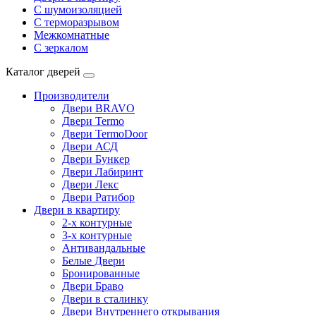
С шумоизоляцией
С терморазрывом
Межкомнатные
С зеркалом
Каталог дверей
Производители
Двери BRAVO
Двери Termo
Двери TermoDoor
Двери АСД
Двери Бункер
Двери Лабиринт
Двери Лекс
Двери Ратибор
Двери в квартиру
2-х контурные
3-х контурные
Антивандальные
Белые Двери
Бронированные
Двери Браво
Двери в сталинку
Двери Внутреннего открывания