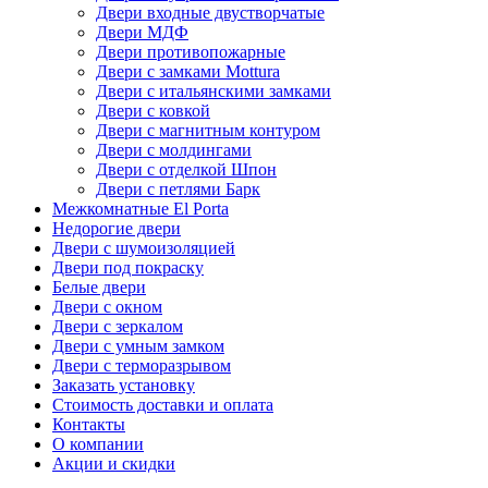
Двери входные двустворчатые
Двери МДФ
Двери противопожарные
Двери с замками Mottura
Двери с итальянскими замками
Двери с ковкой
Двери с магнитным контуром
Двери с молдингами
Двери с отделкой Шпон
Двери с петлями Барк
Межкомнатные El Porta
Недорогие двери
Двери с шумоизоляцией
Двери под покраску
Белые двери
Двери с окном
Двери с зеркалом
Двери с умным замком
Двери с терморазрывом
Заказать установку
Стоимость доставки и оплата
Контакты
О компании
Акции и скидки