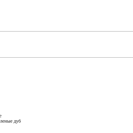
е
еленые дуб