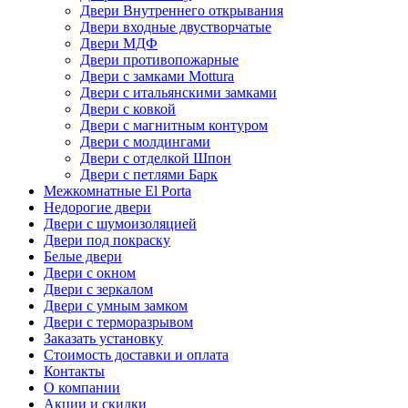
Двери Внутреннего открывания
Двери входные двустворчатые
Двери МДФ
Двери противопожарные
Двери с замками Mottura
Двери с итальянскими замками
Двери с ковкой
Двери с магнитным контуром
Двери с молдингами
Двери с отделкой Шпон
Двери с петлями Барк
Межкомнатные El Porta
Недорогие двери
Двери с шумоизоляцией
Двери под покраску
Белые двери
Двери с окном
Двери с зеркалом
Двери с умным замком
Двери с терморазрывом
Заказать установку
Стоимость доставки и оплата
Контакты
О компании
Акции и скидки