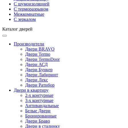
С шумоизоляцией
С терморазрывом
Межкомнатные
С зеркалом
Каталог дверей
Производители
Двери BRAVO
Двери Termo
Двери TermoDoor
Двери АСД
Двери Бункер
Двери Лабиринт
Двери Лекс
Двери Ратибор
Двери в квартиру
2-х контурные
3-х контурные
Антивандальные
Белые Двери
Бронированные
Двери Браво
Двери в сталинку