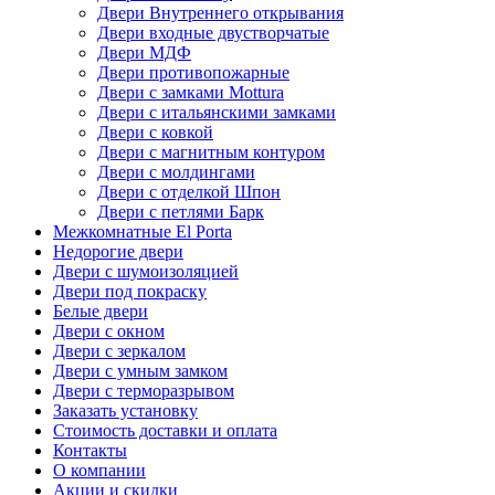
Двери Внутреннего открывания
Двери входные двустворчатые
Двери МДФ
Двери противопожарные
Двери с замками Mottura
Двери с итальянскими замками
Двери с ковкой
Двери с магнитным контуром
Двери с молдингами
Двери с отделкой Шпон
Двери с петлями Барк
Межкомнатные El Porta
Недорогие двери
Двери с шумоизоляцией
Двери под покраску
Белые двери
Двери с окном
Двери с зеркалом
Двери с умным замком
Двери с терморазрывом
Заказать установку
Стоимость доставки и оплата
Контакты
О компании
Акции и скидки