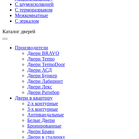
С шумоизоляцией
С терморазрывом
Межкомнатные
С зеркалом
Каталог дверей
Производители
Двери BRAVO
Двери Termo
Двери TermoDoor
Двери АСД
Двери Бункер
Двери Лабиринт
Двери Лекс
Двери Ратибор
Двери в квартиру
2-х контурные
3-х контурные
Антивандальные
Белые Двери
Бронированные
Двери Браво
Двери в сталинку