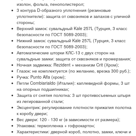
изолон, фольга, пенополистерол;
3 контура D-образного уплотнения
(резиновые
уплотнители): защита от сквозняков и запахов с уличной
стороны;
Верхний замок: сувальдный Kale 257L
(Турция, 3 класс
безопасности по ГОСТ 5089-2003);
Нижний замок: сувальдный Kale 257L
(Турция, 3 класс
безопасности по ГОСТ 5089-2003);
Автоматические шторки КЛС-13
с двух сторон на
сувальдные замки: защита от сквозняков и промерзания;
Ночная задвижка:
Rezident + механизм Crit (Хром);
Глазок:
не комплектуется (по желанию, врезка 300 руб.);
Ручка:
Punto Alfa (хром);
Петли Combiarialdo (Италия):
каплевидной формы, 3 шт
на опорных подшипниках;
Защита от снятия полотна:
3 шт противосъемных штыря
из легированной стали;
Эксцентрик:
регулирование плотности прижатия полотна
к коробу двери;
Вес двери:
120 - 130 кг (в зависимости от размера);
Упаковка:
термопленка + гофрокартон;
Характеристики:
дверной короб, полотно, замки, ключи и