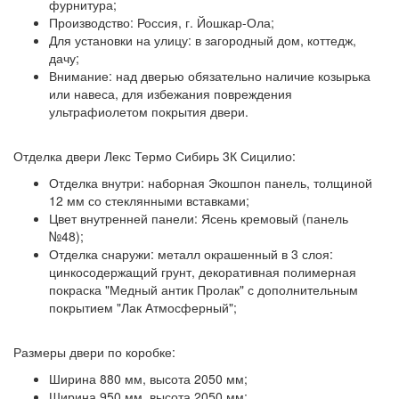
фурнитура;
Производство:
Россия, г. Йошкар-Ола;
Для установки на улицу: в загородный дом, коттедж,
дачу;
Внимание:
над дверью обязательно наличие козырька
или навеса, для избежания повреждения
ультрафиолетом покрытия двери.
Отделка двери Лекс Термо Сибирь 3К Сицилио:
Отделка внутри:
наборная Экошпон панель, толщиной
12 мм со стеклянными вставками;
Цвет внутренней панели:
Ясень кремовый (панель
№48);
Отделка снаружи:
металл окрашенный в 3 слоя:
цинкосодержащий грунт, декоративная полимерная
покраска "Медный антик Пролак" с дополнительным
покрытием "Лак Атмосферный";
Размеры двери по коробке:
Ширина 880 мм, высота 2050 мм;
Ширина 950 мм, высота 2050 мм;