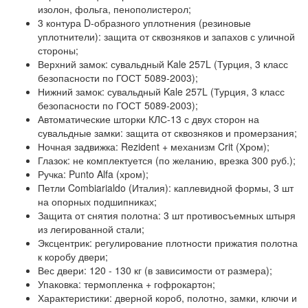
изолон, фольга, пенополистерол;
3 контура D-образного уплотнения
(резиновые
уплотнители): защита от сквозняков и запахов с уличной
стороны;
Верхний замок: сувальдный Kale 257L
(Турция, 3 класс
безопасности по ГОСТ 5089-2003);
Нижний замок: сувальдный Kale 257L
(Турция, 3 класс
безопасности по ГОСТ 5089-2003);
Автоматические шторки КЛС-13
с двух сторон на
сувальдные замки: защита от сквозняков и промерзания;
Ночная задвижка:
Rezident + механизм Crit (Хром);
Глазок:
не комплектуется (по желанию, врезка 300 руб.);
Ручка:
Punto Alfa (хром);
Петли Combiarialdo (Италия):
каплевидной формы, 3 шт
на опорных подшипниках;
Защита от снятия полотна:
3 шт противосъемных штыря
из легированной стали;
Эксцентрик:
регулирование плотности прижатия полотна
к коробу двери;
Вес двери:
120 - 130 кг (в зависимости от размера);
Упаковка:
термопленка + гофрокартон;
Характеристики:
дверной короб, полотно, замки, ключи и