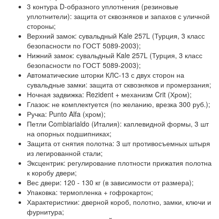
3 контура D-образного уплотнения
(резиновые
уплотнители): защита от сквозняков и запахов с уличной
стороны;
Верхний замок: сувальдный Kale 257L
(Турция, 3 класс
безопасности по ГОСТ 5089-2003);
Нижний замок: сувальдный Kale 257L
(Турция, 3 класс
безопасности по ГОСТ 5089-2003);
Автоматические шторки КЛС-13
с двух сторон на
сувальдные замки: защита от сквозняков и промерзания;
Ночная задвижка:
Rezident + механизм Crit (Хром);
Глазок:
не комплектуется (по желанию, врезка 300 руб.);
Ручка:
Punto Alfa (хром);
Петли Combiarialdo (Италия):
каплевидной формы, 3 шт
на опорных подшипниках;
Защита от снятия полотна:
3 шт противосъемных штыря
из легированной стали;
Эксцентрик:
регулирование плотности прижатия полотна
к коробу двери;
Вес двери:
120 - 130 кг (в зависимости от размера);
Упаковка:
термопленка + гофрокартон;
Характеристики:
дверной короб, полотно, замки, ключи и
фурнитура;