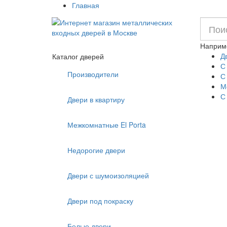
Главная
Наприм
Д
Каталог дверей
С
Производители
С
М
С
Двери в квартиру
Межкомнатные El Porta
Недорогие двери
Двери с шумоизоляцией
Двери под покраску
Белые двери