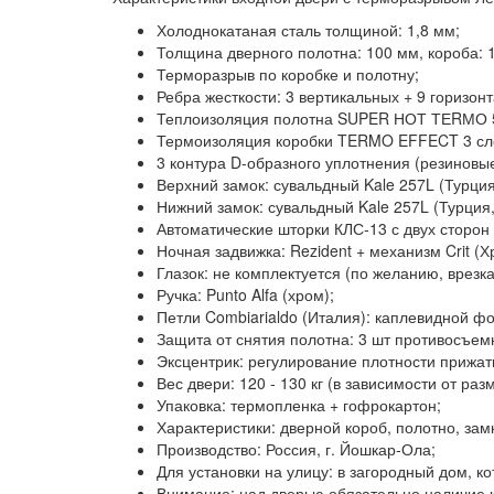
Холоднокатаная сталь толщиной: 1,8 мм;
Толщина дверного полотна: 100 мм, короба: 
Терморазрыв по коробке и полотну;
Ребра жесткости: 3 вертикальных + 9 горизон
Теплоизоляция полотна SUPER НОТ ТЕRМО 5
Термоизоляция коробки TERMO EFFECT 3 сл
3 контура D-образного уплотнения
(резиновые
Верхний замок: сувальдный Kale 257L
(Турция
Нижний замок: сувальдный Kale 257L
(Турция,
Автоматические шторки КЛС-13
с двух сторон
Ночная задвижка:
Rezident + механизм Crit (Х
Глазок:
не комплектуется (по желанию, врезка 
Ручка:
Punto Alfa (хром);
Петли Combiarialdo (Италия):
каплевидной фо
Защита от снятия полотна:
3 шт противосъемн
Эксцентрик:
регулирование плотности прижати
Вес двери:
120 - 130 кг (в зависимости от раз
Упаковка:
термопленка + гофрокартон;
Характеристики:
дверной короб, полотно, зам
Производство:
Россия, г. Йошкар-Ола;
Для установки на улицу: в загородный дом, ко
Внимание:
над дверью обязательно наличие 