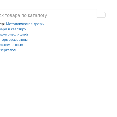
ер:
Металлическая дверь
вери в квартиру
 шумоизоляцией
 терморазрывом
ежкомнатные
 зеркалом