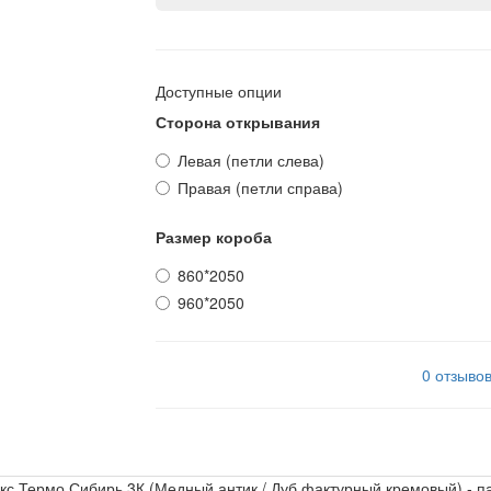
Доступные опции
Сторона открывания
Левая (петли слева)
Правая (петли справа)
Размер короба
860*2050
960*2050
0 отзыво
кс Термо Сибирь 3К (Медный антик / Дуб фактурный кремовый) - п