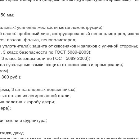
150 мм;
тальных:
усиление жесткости металлоконструкции;
 слоев:
пробковый лист, экструдированный пенополистерол, изоло
оя:
изолон, фольга, пенополистерол;
 уплотнители): защита от сквозняков и запахов с уличной стороны;
, 3 класс безопасности по ГОСТ 5089-2003);
 3 класс безопасности по ГОСТ 5089-2003);
 на сувальдные замки: защита от сквозняков и промерзания;
ром);
300 руб.);
рмы, 3 шт на опорных подшипниках;
ых штыря из легированной стали;
я полотна к коробу двери;
мера);
ки, ключи и фурнитура;
ттедж, дачу;
козырька или навеса, для избежания повреждения ультрафиолетом