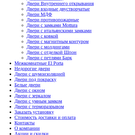
Двери Внутреннего открывания
Двери входные двустворчатые
Двери МДФ
Двери противопожарные
Двери с замками Mottura
Двери с итальянскими замками
Двери с ковкой
Двери с магнитным контуром
Двери с молдингами
Двери с отделкой Шпон
Двери с петлями Барк
Межкомнатные El Porta
Недорогие двери
Двери с шумоизоляцией
Двери под покраску
Белые двери
Двери с окном
Двери с зеркалом
Двери с умным замком
Двери с терморазрывом
Заказать установку
Стоимость доставки и оплата
Контакты
О компании
Акции и скидки