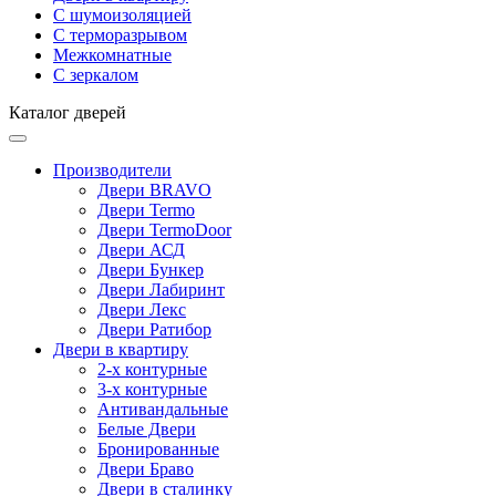
С шумоизоляцией
С терморазрывом
Межкомнатные
С зеркалом
Каталог дверей
Производители
Двери BRAVO
Двери Termo
Двери TermoDoor
Двери АСД
Двери Бункер
Двери Лабиринт
Двери Лекс
Двери Ратибор
Двери в квартиру
2-х контурные
3-х контурные
Антивандальные
Белые Двери
Бронированные
Двери Браво
Двери в сталинку