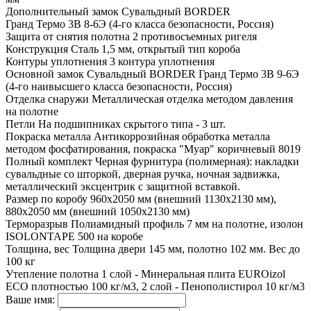
Дополнительный замок
Сувальдный BORDER
Гранд Термо 3В 8-6Э (4-го класса безопасности, Россия)
Защита от снятия полотна
2 противосъемных ригеля
Конструкция
Сталь 1,5 мм, открытый тип короба
Контуры уплотнения
3 контура уплотнения
Основной замок
Сувальдный BORDER Гранд Термо 3В 9-6Э
(4-го наивысшего класса безопасности, Россия)
Отделка снаружи
Металлическая отделка методом давления
на полотне
Петли
На подшипниках скрытого типа - 3 шт.
Покраска металла
Антикоррозийная обработка металла
методом фосфатирования, покраска "Муар" коричневый 8019
Полный комплект
Черная фурнитура (полимерная): накладки
сувальдные со шторкой, дверная ручка, ночная задвижка,
металлический эксцентрик с защитной вставкой.
Размер по коробу
960х2050 мм (внешний 1130х2130 мм),
880х2050 мм (внешний 1050х2130 мм)
Терморазрыв
Полиамидный профиль 7 мм на полотне, изолон
ISOLONTAPE 500 на коробе
Толщина, вес
Толщина двери 145 мм, полотно 102 мм. Вес до
100 кг
Утепление полотна
1 слой - Минеральная плита EUROizol
ECO плотностью 100 кг/м3, 2 слой - Пенополистирол 10 кг/м3
Ваше имя: