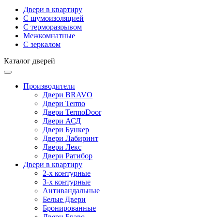
Двери в квартиру
С шумоизоляцией
С терморазрывом
Межкомнатные
С зеркалом
Каталог дверей
Производители
Двери BRAVO
Двери Termo
Двери TermoDoor
Двери АСД
Двери Бункер
Двери Лабиринт
Двери Лекс
Двери Ратибор
Двери в квартиру
2-х контурные
3-х контурные
Антивандальные
Белые Двери
Бронированные
Двери Браво