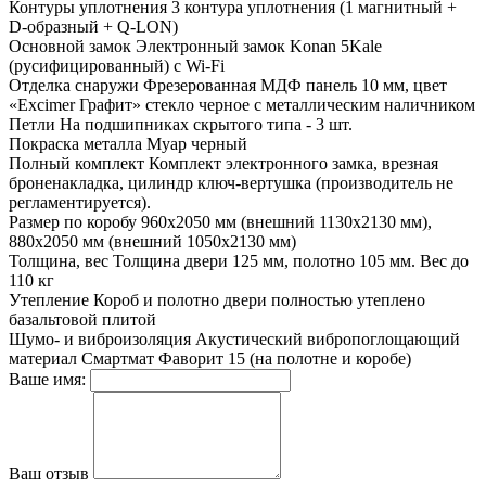
Контуры уплотнения
3 контура уплотнения (1 магнитный +
D-образный + Q-LON)
Основной замок
Электронный замок Konan 5Kale
(русифицированный) с Wi-Fi
Отделка снаружи
Фрезерованная МДФ панель 10 мм, цвет
«Excimer Графит» стекло черное с металлическим наличником
Петли
На подшипниках скрытого типа - 3 шт.
Покраска металла
Муар черный
Полный комплект
Комплект электронного замка, врезная
броненакладка, цилиндр ключ-вертушка (производитель не
регламентируется).
Размер по коробу
960х2050 мм (внешний 1130х2130 мм),
880х2050 мм (внешний 1050х2130 мм)
Толщина, вес
Толщина двери 125 мм, полотно 105 мм. Вес до
110 кг
Утепление
Короб и полотно двери полностью утеплено
базальтовой плитой
Шумо- и виброизоляция
Акустический вибропоглощающий
материал Смартмат Фаворит 15 (на полотне и коробе)
Ваше имя:
Ваш отзыв