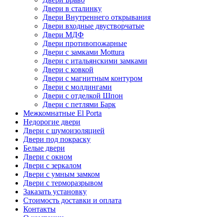
Двери в сталинку
Двери Внутреннего открывания
Двери входные двустворчатые
Двери МДФ
Двери противопожарные
Двери с замками Mottura
Двери с итальянскими замками
Двери с ковкой
Двери с магнитным контуром
Двери с молдингами
Двери с отделкой Шпон
Двери с петлями Барк
Межкомнатные El Porta
Недорогие двери
Двери с шумоизоляцией
Двери под покраску
Белые двери
Двери с окном
Двери с зеркалом
Двери с умным замком
Двери с терморазрывом
Заказать установку
Стоимость доставки и оплата
Контакты