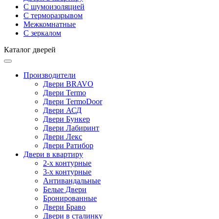
С шумоизоляцией
С терморазрывом
Межкомнатные
С зеркалом
Каталог дверей
Производители
Двери BRAVO
Двери Termo
Двери TermoDoor
Двери АСД
Двери Бункер
Двери Лабиринт
Двери Лекс
Двери Ратибор
Двери в квартиру
2-х контурные
3-х контурные
Антивандальные
Белые Двери
Бронированные
Двери Браво
Двери в сталинку