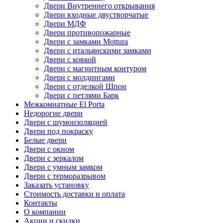
Двери Внутреннего открывания
Двери входные двустворчатые
Двери МДФ
Двери противопожарные
Двери с замками Mottura
Двери с итальянскими замками
Двери с ковкой
Двери с магнитным контуром
Двери с молдингами
Двери с отделкой Шпон
Двери с петлями Барк
Межкомнатные El Porta
Недорогие двери
Двери с шумоизоляцией
Двери под покраску
Белые двери
Двери с окном
Двери с зеркалом
Двери с умным замком
Двери с терморазрывом
Заказать установку
Стоимость доставки и оплата
Контакты
О компании
Акции и скидки