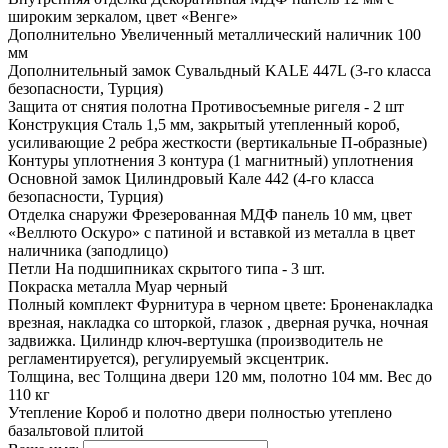
широким зеркалом, цвет «Венге»
Дополнительно
Увеличенный металлический наличник 100
мм
Дополнительный замок
Сувальдный KALE 447L (3-го класса
безопасности, Турция)
Защита от снятия полотна
Противосъемные ригеля - 2 шт
Конструкция
Сталь 1,5 мм, закрытый утепленный короб,
усиливающие 2 ребра жесткости (вертикальные П-образные)
Контуры уплотнения
3 контура (1 магнитный) уплотнения
Основной замок
Цилиндровый Кале 442 (4-го класса
безопасности, Турция)
Отделка снаружи
Фрезерованная МДФ панель 10 мм, цвет
«Веллюто Оскуро» с патиной и вставкой из металла в цвет
наличника (заподлицо)
Петли
На подшипниках скрытого типа - 3 шт.
Покраска металла
Муар черный
Полный комплект
Фурнитура в черном цвете: Броненакладка
врезная, накладка со шторкой, глазок , дверная ручка, ночная
задвижка. Цилиндр ключ-вертушка (производитель не
регламентируется), регулируемый эксцентрик.
Толщина, вес
Толщина двери 120 мм, полотно 104 мм. Вес до
110 кг
Утепление
Короб и полотно двери полностью утеплено
базальтовой плитой