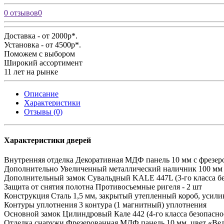
0 отзывов
0
Доставка - от 2000р*.
Установка - от 4500р*.
Поможем с выбором
Широкий ассортимент
11 лет на рынке
Описание
Характеристики
Отзывы (0)
Характеристики дверей
Внутренняя отделка
Декоративная МДФ панель 10 мм с фрезеро
Дополнительно
Увеличенный металлический наличник 100 мм
Дополнительный замок
Сувальдный KALE 447L (3-го класса бе
Защита от снятия полотна
Противосъемные ригеля - 2 шт
Конструкция
Сталь 1,5 мм, закрытый утепленный короб, усили
Контуры уплотнения
3 контура (1 магнитный) уплотнения
Основной замок
Цилиндровый Кале 442 (4-го класса безопасно
Отделка снаружи
Фрезерованная МДФ панель 10 мм, цвет «Велл