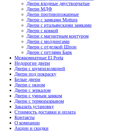
Двери входные двустворчатые
Двери МДФ
Двери противопожарные
Двери с замками Mottura
Двери с итальянскими замками
Двери с ковкой
Двери с магнитным контуром
Двери с молдингами
Двери с отделкой Шпон
Двери с петлями Барк
Межкомнатные El Porta
Недорогие двери
Двери с шумоизоляцией
Двери под покраску
Белые двери
Двери с окном
Двери с зеркалом
Двери с умным замком
Двери с терморазрывом
Заказать установку
Стоимость доставки и оплата
Контакты
О компании
Акции и скидки