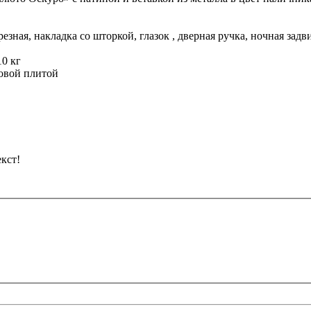
езная, накладка со шторкой, глазок , дверная ручка, ночная за
10 кг
товой плитой
кст!