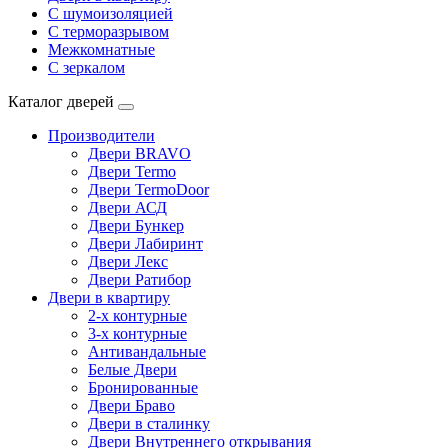
С шумоизоляцией
С терморазрывом
Межкомнатные
С зеркалом
Каталог дверей
Производители
Двери BRAVO
Двери Termo
Двери TermoDoor
Двери АСД
Двери Бункер
Двери Лабиринт
Двери Лекс
Двери Ратибор
Двери в квартиру
2-х контурные
3-х контурные
Антивандальные
Белые Двери
Бронированные
Двери Браво
Двери в сталинку
Двери Внутреннего открывания