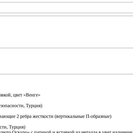
вкой, цвет «Венге»
зопасности, Турция)
вающие 2 ребра жесткости (вертикальные П-образные)
сти, Турция)
юто Оскуро» с патиной и вставкой из металла в цвет наличник