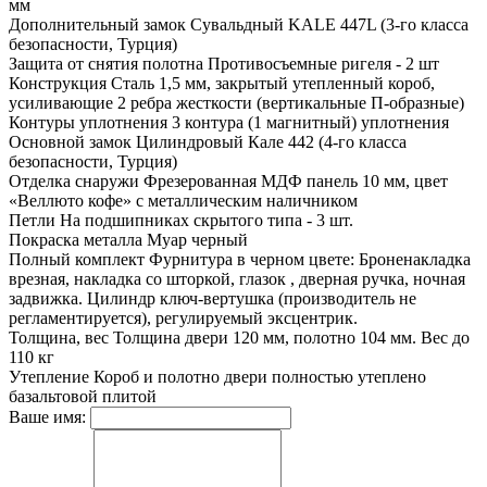
мм
Дополнительный замок
Сувальдный KALE 447L (3-го класса
безопасности, Турция)
Защита от снятия полотна
Противосъемные ригеля - 2 шт
Конструкция
Сталь 1,5 мм, закрытый утепленный короб,
усиливающие 2 ребра жесткости (вертикальные П-образные)
Контуры уплотнения
3 контура (1 магнитный) уплотнения
Основной замок
Цилиндровый Кале 442 (4-го класса
безопасности, Турция)
Отделка снаружи
Фрезерованная МДФ панель 10 мм, цвет
«Веллюто кофе» с металлическим наличником
Петли
На подшипниках скрытого типа - 3 шт.
Покраска металла
Муар черный
Полный комплект
Фурнитура в черном цвете: Броненакладка
врезная, накладка со шторкой, глазок , дверная ручка, ночная
задвижка. Цилиндр ключ-вертушка (производитель не
регламентируется), регулируемый эксцентрик.
Толщина, вес
Толщина двери 120 мм, полотно 104 мм. Вес до
110 кг
Утепление
Короб и полотно двери полностью утеплено
базальтовой плитой
Ваше имя: