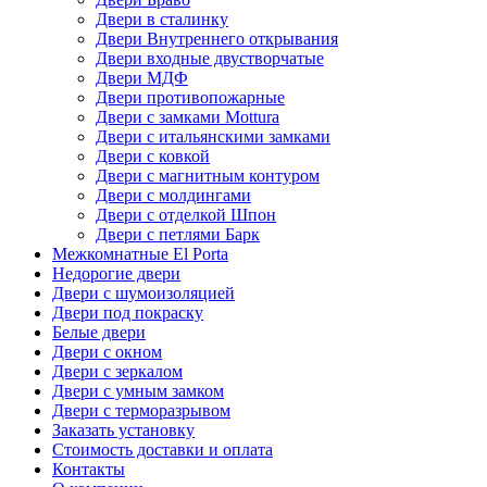
Двери в сталинку
Двери Внутреннего открывания
Двери входные двустворчатые
Двери МДФ
Двери противопожарные
Двери с замками Mottura
Двери с итальянскими замками
Двери с ковкой
Двери с магнитным контуром
Двери с молдингами
Двери с отделкой Шпон
Двери с петлями Барк
Межкомнатные El Porta
Недорогие двери
Двери с шумоизоляцией
Двери под покраску
Белые двери
Двери с окном
Двери с зеркалом
Двери с умным замком
Двери с терморазрывом
Заказать установку
Стоимость доставки и оплата
Контакты