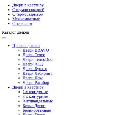
Двери в квартиру
С шумоизоляцией
С терморазрывом
Межкомнатные
С зеркалом
Каталог дверей
Производители
Двери BRAVO
Двери Termo
Двери TermoDoor
Двери АСД
Двери Бункер
Двери Лабиринт
Двери Лекс
Двери Ратибор
Двери в квартиру
2-х контурные
3-х контурные
Антивандальные
Белые Двери
Бронированные
Двери Браво